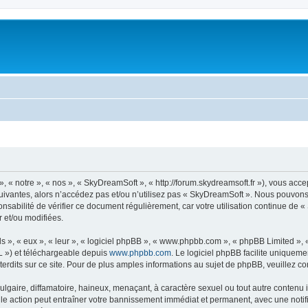
« notre », « nos », « SkyDreamSoft », « http://forum.skydreamsoft.fr »), vous accep
suivantes, alors n’accédez pas et/ou n’utilisez pas « SkyDreamSoft ». Nous pouvons 
onsabilité de vérifier ce document régulièrement, car votre utilisation continue de 
r et/ou modifiées.
s », « eux », « leur », « logiciel phpBB », « www.phpbb.com », « phpBB Limited »,
L ») et téléchargeable depuis
www.phpbb.com
. Le logiciel phpBB facilite uniqueme
dits sur ce site. Pour de plus amples informations au sujet de phpBB, veuillez co
gaire, diffamatoire, haineux, menaçant, à caractère sexuel ou tout autre contenu ill
le action peut entraîner votre bannissement immédiat et permanent, avec une notific