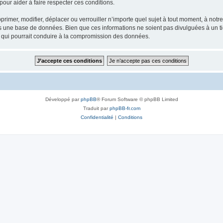
our aider à faire respecter ces conditions.
rimer, modifier, déplacer ou verrouiller n’importe quel sujet à tout moment, à not
ns une base de données. Bien que ces informations ne soient pas divulguées à un 
e qui pourrait conduire à la compromission des données.
Développé par
phpBB
® Forum Software © phpBB Limited
Traduit par
phpBB-fr.com
Confidentialité
|
Conditions