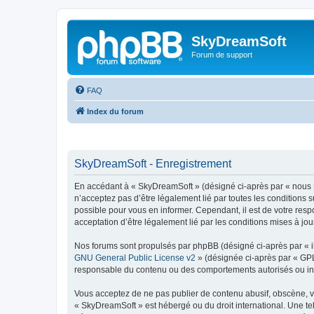
SkyDreamSoft
Forum de support
FAQ
Index du forum
SkyDreamSoft - Enregistrement
En accédant à « SkyDreamSoft » (désigné ci-après par « nous », 
n’acceptez pas d’être légalement lié par toutes les conditions 
possible pour vous en informer. Cependant, il est de votre resp
acceptation d’être légalement lié par les conditions mises à jou
Nos forums sont propulsés par phpBB (désigné ci-après par « il
GNU General Public License v2
» (désignée ci-après par « GP
responsable du contenu ou des comportements autorisés ou inter
Vous acceptez de ne pas publier de contenu abusif, obscène, vul
« SkyDreamSoft » est hébergé ou du droit international. Une tel