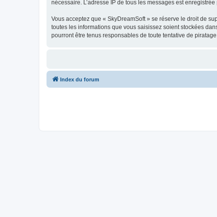
nécessaire. L’adresse IP de tous les messages est enregistrée p
Vous acceptez que « SkyDreamSoft » se réserve le droit de supp
toutes les informations que vous saisissez soient stockées da
pourront être tenus responsables de toute tentative de piratag
Index du forum