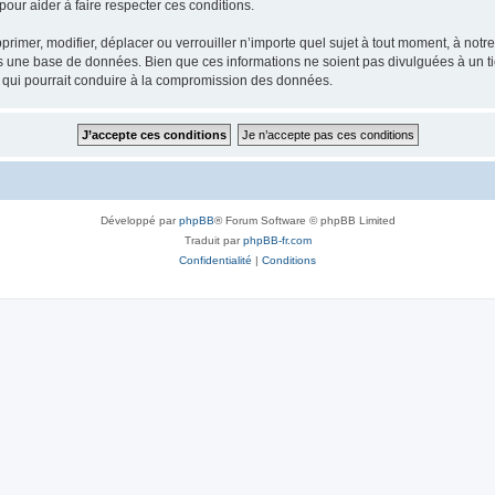
our aider à faire respecter ces conditions.
rimer, modifier, déplacer ou verrouiller n’importe quel sujet à tout moment, à not
ns une base de données. Bien que ces informations ne soient pas divulguées à un 
e qui pourrait conduire à la compromission des données.
Développé par
phpBB
® Forum Software © phpBB Limited
Traduit par
phpBB-fr.com
Confidentialité
|
Conditions