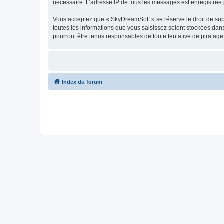
nécessaire. L’adresse IP de tous les messages est enregistrée p
Vous acceptez que « SkyDreamSoft » se réserve le droit de supp
toutes les informations que vous saisissez soient stockées da
pourront être tenus responsables de toute tentative de piratag
Index du forum