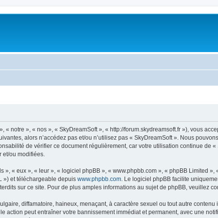
« notre », « nos », « SkyDreamSoft », « http://forum.skydreamsoft.fr »), vous accep
suivantes, alors n’accédez pas et/ou n’utilisez pas « SkyDreamSoft ». Nous pouvons 
onsabilité de vérifier ce document régulièrement, car votre utilisation continue de 
r et/ou modifiées.
s », « eux », « leur », « logiciel phpBB », « www.phpbb.com », « phpBB Limited »,
L ») et téléchargeable depuis
www.phpbb.com
. Le logiciel phpBB facilite uniqueme
dits sur ce site. Pour de plus amples informations au sujet de phpBB, veuillez co
gaire, diffamatoire, haineux, menaçant, à caractère sexuel ou tout autre contenu ill
le action peut entraîner votre bannissement immédiat et permanent, avec une notific