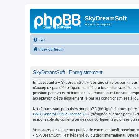
SkyDreamSoft
Forum de support
FAQ
Index du forum
SkyDreamSoft - Enregistrement
En accédant à « SkyDreamSoft » (désigné ci-après par « nous », 
n’acceptez pas d’être légalement lié par toutes les conditions 
possible pour vous en informer. Cependant, il est de votre resp
acceptation d’être légalement lié par les conditions mises à jou
Nos forums sont propulsés par phpBB (désigné ci-après par « il
GNU General Public License v2
» (désignée ci-après par « GP
responsable du contenu ou des comportements autorisés ou inter
Vous acceptez de ne pas publier de contenu abusif, obscène, vul
« SkyDreamSoft » est hébergé ou du droit international. Une tel