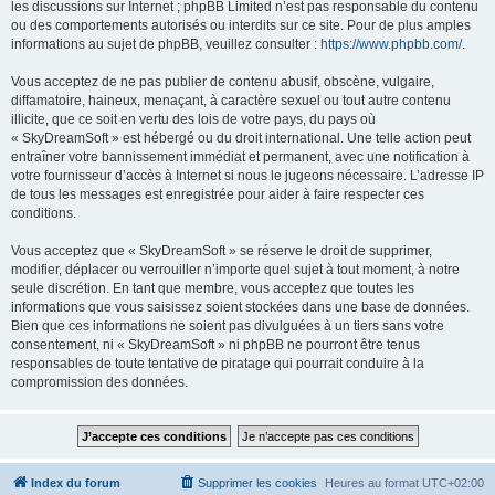
les discussions sur Internet ; phpBB Limited n’est pas responsable du contenu
ou des comportements autorisés ou interdits sur ce site. Pour de plus amples
informations au sujet de phpBB, veuillez consulter :
https://www.phpbb.com/
.
Vous acceptez de ne pas publier de contenu abusif, obscène, vulgaire,
diffamatoire, haineux, menaçant, à caractère sexuel ou tout autre contenu
illicite, que ce soit en vertu des lois de votre pays, du pays où
« SkyDreamSoft » est hébergé ou du droit international. Une telle action peut
entraîner votre bannissement immédiat et permanent, avec une notification à
votre fournisseur d’accès à Internet si nous le jugeons nécessaire. L’adresse IP
de tous les messages est enregistrée pour aider à faire respecter ces
conditions.
Vous acceptez que « SkyDreamSoft » se réserve le droit de supprimer,
modifier, déplacer ou verrouiller n’importe quel sujet à tout moment, à notre
seule discrétion. En tant que membre, vous acceptez que toutes les
informations que vous saisissez soient stockées dans une base de données.
Bien que ces informations ne soient pas divulguées à un tiers sans votre
consentement, ni « SkyDreamSoft » ni phpBB ne pourront être tenus
responsables de toute tentative de piratage qui pourrait conduire à la
compromission des données.
Index du forum
Supprimer les cookies
Heures au format
UTC+02:00