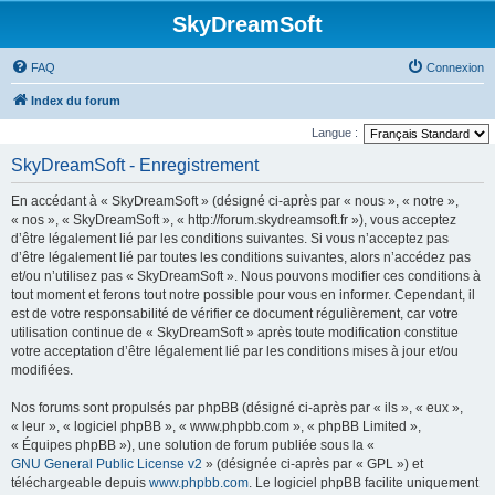
SkyDreamSoft
FAQ
Connexion
Index du forum
Langue :
SkyDreamSoft - Enregistrement
En accédant à « SkyDreamSoft » (désigné ci-après par « nous », « notre »,
« nos », « SkyDreamSoft », « http://forum.skydreamsoft.fr »), vous acceptez
d’être légalement lié par les conditions suivantes. Si vous n’acceptez pas
d’être légalement lié par toutes les conditions suivantes, alors n’accédez pas
et/ou n’utilisez pas « SkyDreamSoft ». Nous pouvons modifier ces conditions à
tout moment et ferons tout notre possible pour vous en informer. Cependant, il
est de votre responsabilité de vérifier ce document régulièrement, car votre
utilisation continue de « SkyDreamSoft » après toute modification constitue
votre acceptation d’être légalement lié par les conditions mises à jour et/ou
modifiées.
Nos forums sont propulsés par phpBB (désigné ci-après par « ils », « eux »,
« leur », « logiciel phpBB », « www.phpbb.com », « phpBB Limited »,
« Équipes phpBB »), une solution de forum publiée sous la «
GNU General Public License v2
» (désignée ci-après par « GPL ») et
téléchargeable depuis
www.phpbb.com
. Le logiciel phpBB facilite uniquement