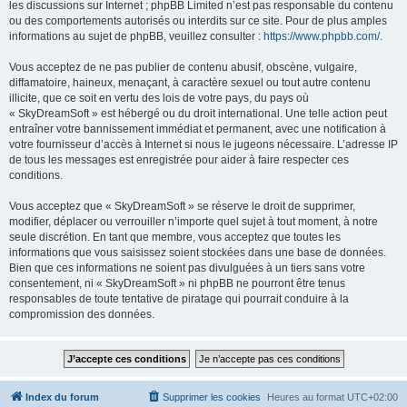
les discussions sur Internet ; phpBB Limited n’est pas responsable du contenu
ou des comportements autorisés ou interdits sur ce site. Pour de plus amples
informations au sujet de phpBB, veuillez consulter :
https://www.phpbb.com/
.
Vous acceptez de ne pas publier de contenu abusif, obscène, vulgaire,
diffamatoire, haineux, menaçant, à caractère sexuel ou tout autre contenu
illicite, que ce soit en vertu des lois de votre pays, du pays où
« SkyDreamSoft » est hébergé ou du droit international. Une telle action peut
entraîner votre bannissement immédiat et permanent, avec une notification à
votre fournisseur d’accès à Internet si nous le jugeons nécessaire. L’adresse IP
de tous les messages est enregistrée pour aider à faire respecter ces
conditions.
Vous acceptez que « SkyDreamSoft » se réserve le droit de supprimer,
modifier, déplacer ou verrouiller n’importe quel sujet à tout moment, à notre
seule discrétion. En tant que membre, vous acceptez que toutes les
informations que vous saisissez soient stockées dans une base de données.
Bien que ces informations ne soient pas divulguées à un tiers sans votre
consentement, ni « SkyDreamSoft » ni phpBB ne pourront être tenus
responsables de toute tentative de piratage qui pourrait conduire à la
compromission des données.
Index du forum
Supprimer les cookies
Heures au format
UTC+02:00