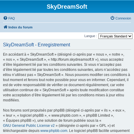
SkyDreamSoft
FAQ
Connexion
Index du forum
Langue :
SkyDreamSoft - Enregistrement
En accédant à « SkyDreamSoft » (désigné ci-après par « nous », « notre »,
« nos », « SkyDreamSoft », « http://forum.skydreamsoft.fr »), vous acceptez
d’être légalement lié par les conditions suivantes. Si vous n’acceptez pas
d’être légalement lié par toutes les conditions suivantes, alors n’accédez pas
et/ou n’utilisez pas « SkyDreamSoft ». Nous pouvons modifier ces conditions à
tout moment et ferons tout notre possible pour vous en informer. Cependant, il
est de votre responsabilité de vérifier ce document régulièrement, car votre
utilisation continue de « SkyDreamSoft » après toute modification constitue
votre acceptation d’être légalement lié par les conditions mises à jour et/ou
modifiées.
Nos forums sont propulsés par phpBB (désigné ci-après par « ils », « eux »,
« leur », « logiciel phpBB », « www.phpbb.com », « phpBB Limited »,
« Équipes phpBB »), une solution de forum publiée sous la «
GNU General Public License v2
» (désignée ci-après par « GPL ») et
téléchargeable depuis
www.phpbb.com
. Le logiciel phpBB facilite uniquement