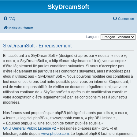
SkyDreamSoft
FAQ
Connexion
Index du forum
Langue :
SkyDreamSoft - Enregistrement
En accédant à « SkyDreamSoft » (désigné ci-après par « nous », « notre »,
« nos », « SkyDreamSoft », « http://forum.skydreamsoft.fr »), vous acceptez
d’être légalement lié par les conditions suivantes. Si vous n’acceptez pas
d’être légalement lié par toutes les conditions suivantes, alors n’accédez pas
et/ou n’utilisez pas « SkyDreamSoft ». Nous pouvons modifier ces conditions à
tout moment et ferons tout notre possible pour vous en informer. Cependant, il
est de votre responsabilité de vérifier ce document régulièrement, car votre
utilisation continue de « SkyDreamSoft » après toute modification constitue
votre acceptation d’être légalement lié par les conditions mises à jour et/ou
modifiées.
Nos forums sont propulsés par phpBB (désigné ci-après par « ils », « eux »,
« leur », « logiciel phpBB », « www.phpbb.com », « phpBB Limited »,
« Équipes phpBB »), une solution de forum publiée sous la «
GNU General Public License v2
» (désignée ci-après par « GPL ») et
téléchargeable depuis
www.phpbb.com
. Le logiciel phpBB facilite uniquement