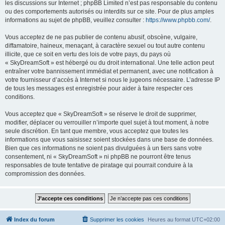
les discussions sur Internet ; phpBB Limited n’est pas responsable du contenu
ou des comportements autorisés ou interdits sur ce site. Pour de plus amples
informations au sujet de phpBB, veuillez consulter :
https://www.phpbb.com/
.
Vous acceptez de ne pas publier de contenu abusif, obscène, vulgaire,
diffamatoire, haineux, menaçant, à caractère sexuel ou tout autre contenu
illicite, que ce soit en vertu des lois de votre pays, du pays où
« SkyDreamSoft » est hébergé ou du droit international. Une telle action peut
entraîner votre bannissement immédiat et permanent, avec une notification à
votre fournisseur d’accès à Internet si nous le jugeons nécessaire. L’adresse IP
de tous les messages est enregistrée pour aider à faire respecter ces
conditions.
Vous acceptez que « SkyDreamSoft » se réserve le droit de supprimer,
modifier, déplacer ou verrouiller n’importe quel sujet à tout moment, à notre
seule discrétion. En tant que membre, vous acceptez que toutes les
informations que vous saisissez soient stockées dans une base de données.
Bien que ces informations ne soient pas divulguées à un tiers sans votre
consentement, ni « SkyDreamSoft » ni phpBB ne pourront être tenus
responsables de toute tentative de piratage qui pourrait conduire à la
compromission des données.
Index du forum
Supprimer les cookies
Heures au format
UTC+02:00