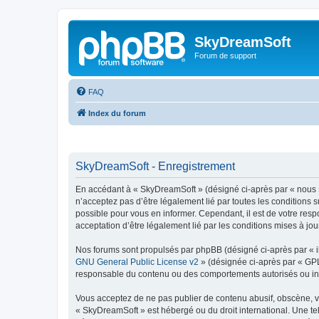
SkyDreamSoft
Forum de support
FAQ
Index du forum
SkyDreamSoft - Enregistrement
En accédant à « SkyDreamSoft » (désigné ci-après par « nous », 
n’acceptez pas d’être légalement lié par toutes les conditions 
possible pour vous en informer. Cependant, il est de votre resp
acceptation d’être légalement lié par les conditions mises à jou
Nos forums sont propulsés par phpBB (désigné ci-après par « il
GNU General Public License v2
» (désignée ci-après par « GP
responsable du contenu ou des comportements autorisés ou inter
Vous acceptez de ne pas publier de contenu abusif, obscène, vul
« SkyDreamSoft » est hébergé ou du droit international. Une tel