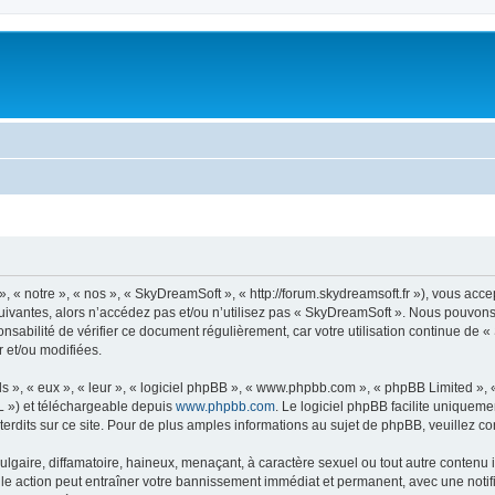
« notre », « nos », « SkyDreamSoft », « http://forum.skydreamsoft.fr »), vous accep
suivantes, alors n’accédez pas et/ou n’utilisez pas « SkyDreamSoft ». Nous pouvons 
onsabilité de vérifier ce document régulièrement, car votre utilisation continue de 
r et/ou modifiées.
s », « eux », « leur », « logiciel phpBB », « www.phpbb.com », « phpBB Limited »,
L ») et téléchargeable depuis
www.phpbb.com
. Le logiciel phpBB facilite uniqueme
dits sur ce site. Pour de plus amples informations au sujet de phpBB, veuillez co
gaire, diffamatoire, haineux, menaçant, à caractère sexuel ou tout autre contenu ill
le action peut entraîner votre bannissement immédiat et permanent, avec une notific