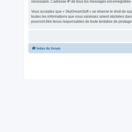
nécessaire. L’adresse IP de tous les messages est enregistrée p
Vous acceptez que « SkyDreamSoft » se réserve le droit de supp
toutes les informations que vous saisissez soient stockées da
pourront être tenus responsables de toute tentative de piratag
Index du forum