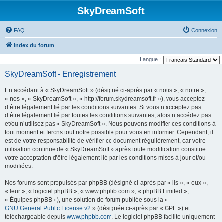
SkyDreamSoft
FAQ
Connexion
Index du forum
Langue :
SkyDreamSoft - Enregistrement
En accédant à « SkyDreamSoft » (désigné ci-après par « nous », « notre »,
« nos », « SkyDreamSoft », « http://forum.skydreamsoft.fr »), vous acceptez
d’être légalement lié par les conditions suivantes. Si vous n’acceptez pas
d’être légalement lié par toutes les conditions suivantes, alors n’accédez pas
et/ou n’utilisez pas « SkyDreamSoft ». Nous pouvons modifier ces conditions à
tout moment et ferons tout notre possible pour vous en informer. Cependant, il
est de votre responsabilité de vérifier ce document régulièrement, car votre
utilisation continue de « SkyDreamSoft » après toute modification constitue
votre acceptation d’être légalement lié par les conditions mises à jour et/ou
modifiées.
Nos forums sont propulsés par phpBB (désigné ci-après par « ils », « eux »,
« leur », « logiciel phpBB », « www.phpbb.com », « phpBB Limited »,
« Équipes phpBB »), une solution de forum publiée sous la «
GNU General Public License v2
» (désignée ci-après par « GPL ») et
téléchargeable depuis
www.phpbb.com
. Le logiciel phpBB facilite uniquement