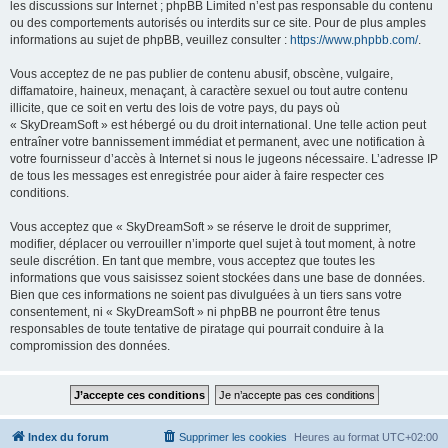
les discussions sur Internet ; phpBB Limited n’est pas responsable du contenu
ou des comportements autorisés ou interdits sur ce site. Pour de plus amples
informations au sujet de phpBB, veuillez consulter :
https://www.phpbb.com/
.
Vous acceptez de ne pas publier de contenu abusif, obscène, vulgaire,
diffamatoire, haineux, menaçant, à caractère sexuel ou tout autre contenu
illicite, que ce soit en vertu des lois de votre pays, du pays où
« SkyDreamSoft » est hébergé ou du droit international. Une telle action peut
entraîner votre bannissement immédiat et permanent, avec une notification à
votre fournisseur d’accès à Internet si nous le jugeons nécessaire. L’adresse IP
de tous les messages est enregistrée pour aider à faire respecter ces
conditions.
Vous acceptez que « SkyDreamSoft » se réserve le droit de supprimer,
modifier, déplacer ou verrouiller n’importe quel sujet à tout moment, à notre
seule discrétion. En tant que membre, vous acceptez que toutes les
informations que vous saisissez soient stockées dans une base de données.
Bien que ces informations ne soient pas divulguées à un tiers sans votre
consentement, ni « SkyDreamSoft » ni phpBB ne pourront être tenus
responsables de toute tentative de piratage qui pourrait conduire à la
compromission des données.
Index du forum
Supprimer les cookies
Heures au format
UTC+02:00