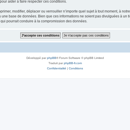
our aider à faire respecter ces conditions.
rimer, modifier, déplacer ou verrouiller n’importe quel sujet à tout moment, à not
ns une base de données. Bien que ces informations ne soient pas divulguées à un 
e qui pourrait conduire à la compromission des données.
Développé par
phpBB
® Forum Software © phpBB Limited
Traduit par
phpBB-fr.com
Confidentialité
|
Conditions