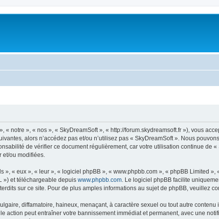
« notre », « nos », « SkyDreamSoft », « http://forum.skydreamsoft.fr »), vous accep
suivantes, alors n’accédez pas et/ou n’utilisez pas « SkyDreamSoft ». Nous pouvons 
onsabilité de vérifier ce document régulièrement, car votre utilisation continue de 
r et/ou modifiées.
s », « eux », « leur », « logiciel phpBB », « www.phpbb.com », « phpBB Limited »,
L ») et téléchargeable depuis
www.phpbb.com
. Le logiciel phpBB facilite uniqueme
dits sur ce site. Pour de plus amples informations au sujet de phpBB, veuillez co
gaire, diffamatoire, haineux, menaçant, à caractère sexuel ou tout autre contenu ill
le action peut entraîner votre bannissement immédiat et permanent, avec une notific