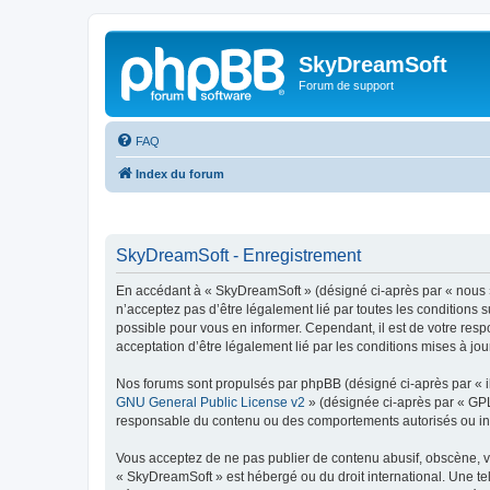
SkyDreamSoft
Forum de support
FAQ
Index du forum
SkyDreamSoft - Enregistrement
En accédant à « SkyDreamSoft » (désigné ci-après par « nous », 
n’acceptez pas d’être légalement lié par toutes les conditions 
possible pour vous en informer. Cependant, il est de votre resp
acceptation d’être légalement lié par les conditions mises à jou
Nos forums sont propulsés par phpBB (désigné ci-après par « il
GNU General Public License v2
» (désignée ci-après par « GP
responsable du contenu ou des comportements autorisés ou inter
Vous acceptez de ne pas publier de contenu abusif, obscène, vul
« SkyDreamSoft » est hébergé ou du droit international. Une tel