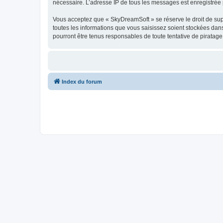
nécessaire. L’adresse IP de tous les messages est enregistrée p
Vous acceptez que « SkyDreamSoft » se réserve le droit de supp
toutes les informations que vous saisissez soient stockées da
pourront être tenus responsables de toute tentative de piratag
Index du forum