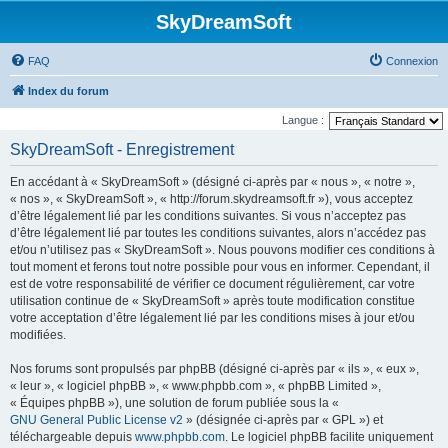
SkyDreamSoft
FAQ
Connexion
Index du forum
Langue :
SkyDreamSoft - Enregistrement
En accédant à « SkyDreamSoft » (désigné ci-après par « nous », « notre »,
« nos », « SkyDreamSoft », « http://forum.skydreamsoft.fr »), vous acceptez
d’être légalement lié par les conditions suivantes. Si vous n’acceptez pas
d’être légalement lié par toutes les conditions suivantes, alors n’accédez pas
et/ou n’utilisez pas « SkyDreamSoft ». Nous pouvons modifier ces conditions à
tout moment et ferons tout notre possible pour vous en informer. Cependant, il
est de votre responsabilité de vérifier ce document régulièrement, car votre
utilisation continue de « SkyDreamSoft » après toute modification constitue
votre acceptation d’être légalement lié par les conditions mises à jour et/ou
modifiées.
Nos forums sont propulsés par phpBB (désigné ci-après par « ils », « eux »,
« leur », « logiciel phpBB », « www.phpbb.com », « phpBB Limited »,
« Équipes phpBB »), une solution de forum publiée sous la «
GNU General Public License v2
» (désignée ci-après par « GPL ») et
téléchargeable depuis
www.phpbb.com
. Le logiciel phpBB facilite uniquement