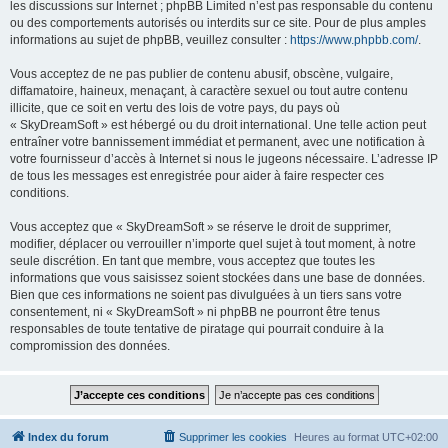
les discussions sur Internet ; phpBB Limited n’est pas responsable du contenu
ou des comportements autorisés ou interdits sur ce site. Pour de plus amples
informations au sujet de phpBB, veuillez consulter :
https://www.phpbb.com/
.
Vous acceptez de ne pas publier de contenu abusif, obscène, vulgaire,
diffamatoire, haineux, menaçant, à caractère sexuel ou tout autre contenu
illicite, que ce soit en vertu des lois de votre pays, du pays où
« SkyDreamSoft » est hébergé ou du droit international. Une telle action peut
entraîner votre bannissement immédiat et permanent, avec une notification à
votre fournisseur d’accès à Internet si nous le jugeons nécessaire. L’adresse IP
de tous les messages est enregistrée pour aider à faire respecter ces
conditions.
Vous acceptez que « SkyDreamSoft » se réserve le droit de supprimer,
modifier, déplacer ou verrouiller n’importe quel sujet à tout moment, à notre
seule discrétion. En tant que membre, vous acceptez que toutes les
informations que vous saisissez soient stockées dans une base de données.
Bien que ces informations ne soient pas divulguées à un tiers sans votre
consentement, ni « SkyDreamSoft » ni phpBB ne pourront être tenus
responsables de toute tentative de piratage qui pourrait conduire à la
compromission des données.
Index du forum
Supprimer les cookies
Heures au format
UTC+02:00