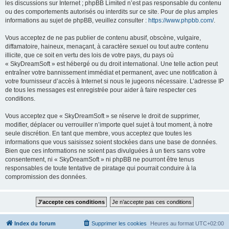
les discussions sur Internet ; phpBB Limited n’est pas responsable du contenu
ou des comportements autorisés ou interdits sur ce site. Pour de plus amples
informations au sujet de phpBB, veuillez consulter :
https://www.phpbb.com/
.
Vous acceptez de ne pas publier de contenu abusif, obscène, vulgaire,
diffamatoire, haineux, menaçant, à caractère sexuel ou tout autre contenu
illicite, que ce soit en vertu des lois de votre pays, du pays où
« SkyDreamSoft » est hébergé ou du droit international. Une telle action peut
entraîner votre bannissement immédiat et permanent, avec une notification à
votre fournisseur d’accès à Internet si nous le jugeons nécessaire. L’adresse IP
de tous les messages est enregistrée pour aider à faire respecter ces
conditions.
Vous acceptez que « SkyDreamSoft » se réserve le droit de supprimer,
modifier, déplacer ou verrouiller n’importe quel sujet à tout moment, à notre
seule discrétion. En tant que membre, vous acceptez que toutes les
informations que vous saisissez soient stockées dans une base de données.
Bien que ces informations ne soient pas divulguées à un tiers sans votre
consentement, ni « SkyDreamSoft » ni phpBB ne pourront être tenus
responsables de toute tentative de piratage qui pourrait conduire à la
compromission des données.
Index du forum
Supprimer les cookies
Heures au format
UTC+02:00