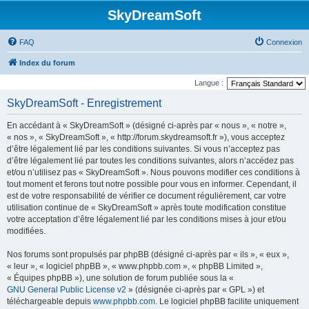
SkyDreamSoft
FAQ
Connexion
Index du forum
Langue :
SkyDreamSoft - Enregistrement
En accédant à « SkyDreamSoft » (désigné ci-après par « nous », « notre »,
« nos », « SkyDreamSoft », « http://forum.skydreamsoft.fr »), vous acceptez
d’être légalement lié par les conditions suivantes. Si vous n’acceptez pas
d’être légalement lié par toutes les conditions suivantes, alors n’accédez pas
et/ou n’utilisez pas « SkyDreamSoft ». Nous pouvons modifier ces conditions à
tout moment et ferons tout notre possible pour vous en informer. Cependant, il
est de votre responsabilité de vérifier ce document régulièrement, car votre
utilisation continue de « SkyDreamSoft » après toute modification constitue
votre acceptation d’être légalement lié par les conditions mises à jour et/ou
modifiées.
Nos forums sont propulsés par phpBB (désigné ci-après par « ils », « eux »,
« leur », « logiciel phpBB », « www.phpbb.com », « phpBB Limited »,
« Équipes phpBB »), une solution de forum publiée sous la «
GNU General Public License v2
» (désignée ci-après par « GPL ») et
téléchargeable depuis
www.phpbb.com
. Le logiciel phpBB facilite uniquement