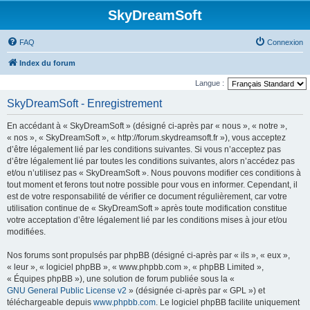
SkyDreamSoft
FAQ
Connexion
Index du forum
Langue :
SkyDreamSoft - Enregistrement
En accédant à « SkyDreamSoft » (désigné ci-après par « nous », « notre »,
« nos », « SkyDreamSoft », « http://forum.skydreamsoft.fr »), vous acceptez
d’être légalement lié par les conditions suivantes. Si vous n’acceptez pas
d’être légalement lié par toutes les conditions suivantes, alors n’accédez pas
et/ou n’utilisez pas « SkyDreamSoft ». Nous pouvons modifier ces conditions à
tout moment et ferons tout notre possible pour vous en informer. Cependant, il
est de votre responsabilité de vérifier ce document régulièrement, car votre
utilisation continue de « SkyDreamSoft » après toute modification constitue
votre acceptation d’être légalement lié par les conditions mises à jour et/ou
modifiées.
Nos forums sont propulsés par phpBB (désigné ci-après par « ils », « eux »,
« leur », « logiciel phpBB », « www.phpbb.com », « phpBB Limited »,
« Équipes phpBB »), une solution de forum publiée sous la «
GNU General Public License v2
» (désignée ci-après par « GPL ») et
téléchargeable depuis
www.phpbb.com
. Le logiciel phpBB facilite uniquement