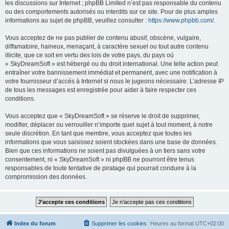
les discussions sur Internet ; phpBB Limited n’est pas responsable du contenu
ou des comportements autorisés ou interdits sur ce site. Pour de plus amples
informations au sujet de phpBB, veuillez consulter :
https://www.phpbb.com/
.
Vous acceptez de ne pas publier de contenu abusif, obscène, vulgaire,
diffamatoire, haineux, menaçant, à caractère sexuel ou tout autre contenu
illicite, que ce soit en vertu des lois de votre pays, du pays où
« SkyDreamSoft » est hébergé ou du droit international. Une telle action peut
entraîner votre bannissement immédiat et permanent, avec une notification à
votre fournisseur d’accès à Internet si nous le jugeons nécessaire. L’adresse IP
de tous les messages est enregistrée pour aider à faire respecter ces
conditions.
Vous acceptez que « SkyDreamSoft » se réserve le droit de supprimer,
modifier, déplacer ou verrouiller n’importe quel sujet à tout moment, à notre
seule discrétion. En tant que membre, vous acceptez que toutes les
informations que vous saisissez soient stockées dans une base de données.
Bien que ces informations ne soient pas divulguées à un tiers sans votre
consentement, ni « SkyDreamSoft » ni phpBB ne pourront être tenus
responsables de toute tentative de piratage qui pourrait conduire à la
compromission des données.
Index du forum
Supprimer les cookies
Heures au format
UTC+02:00