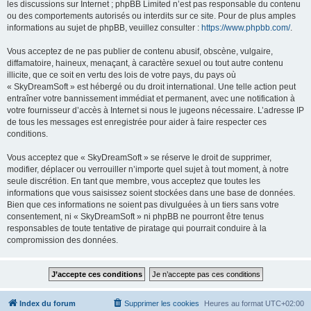
les discussions sur Internet ; phpBB Limited n’est pas responsable du contenu
ou des comportements autorisés ou interdits sur ce site. Pour de plus amples
informations au sujet de phpBB, veuillez consulter :
https://www.phpbb.com/
.
Vous acceptez de ne pas publier de contenu abusif, obscène, vulgaire,
diffamatoire, haineux, menaçant, à caractère sexuel ou tout autre contenu
illicite, que ce soit en vertu des lois de votre pays, du pays où
« SkyDreamSoft » est hébergé ou du droit international. Une telle action peut
entraîner votre bannissement immédiat et permanent, avec une notification à
votre fournisseur d’accès à Internet si nous le jugeons nécessaire. L’adresse IP
de tous les messages est enregistrée pour aider à faire respecter ces
conditions.
Vous acceptez que « SkyDreamSoft » se réserve le droit de supprimer,
modifier, déplacer ou verrouiller n’importe quel sujet à tout moment, à notre
seule discrétion. En tant que membre, vous acceptez que toutes les
informations que vous saisissez soient stockées dans une base de données.
Bien que ces informations ne soient pas divulguées à un tiers sans votre
consentement, ni « SkyDreamSoft » ni phpBB ne pourront être tenus
responsables de toute tentative de piratage qui pourrait conduire à la
compromission des données.
Index du forum
Supprimer les cookies
Heures au format
UTC+02:00