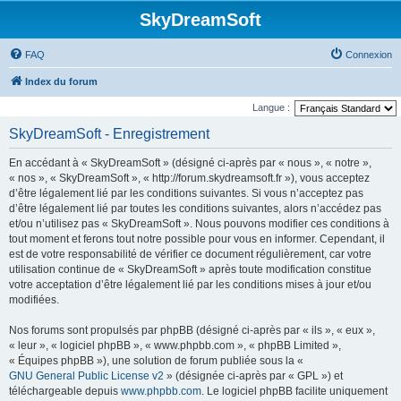
SkyDreamSoft
FAQ
Connexion
Index du forum
Langue :
SkyDreamSoft - Enregistrement
En accédant à « SkyDreamSoft » (désigné ci-après par « nous », « notre »,
« nos », « SkyDreamSoft », « http://forum.skydreamsoft.fr »), vous acceptez
d’être légalement lié par les conditions suivantes. Si vous n’acceptez pas
d’être légalement lié par toutes les conditions suivantes, alors n’accédez pas
et/ou n’utilisez pas « SkyDreamSoft ». Nous pouvons modifier ces conditions à
tout moment et ferons tout notre possible pour vous en informer. Cependant, il
est de votre responsabilité de vérifier ce document régulièrement, car votre
utilisation continue de « SkyDreamSoft » après toute modification constitue
votre acceptation d’être légalement lié par les conditions mises à jour et/ou
modifiées.
Nos forums sont propulsés par phpBB (désigné ci-après par « ils », « eux »,
« leur », « logiciel phpBB », « www.phpbb.com », « phpBB Limited »,
« Équipes phpBB »), une solution de forum publiée sous la «
GNU General Public License v2
» (désignée ci-après par « GPL ») et
téléchargeable depuis
www.phpbb.com
. Le logiciel phpBB facilite uniquement