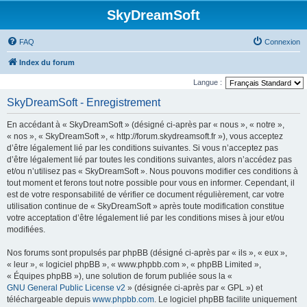
SkyDreamSoft
FAQ
Connexion
Index du forum
Langue :
SkyDreamSoft - Enregistrement
En accédant à « SkyDreamSoft » (désigné ci-après par « nous », « notre »,
« nos », « SkyDreamSoft », « http://forum.skydreamsoft.fr »), vous acceptez
d’être légalement lié par les conditions suivantes. Si vous n’acceptez pas
d’être légalement lié par toutes les conditions suivantes, alors n’accédez pas
et/ou n’utilisez pas « SkyDreamSoft ». Nous pouvons modifier ces conditions à
tout moment et ferons tout notre possible pour vous en informer. Cependant, il
est de votre responsabilité de vérifier ce document régulièrement, car votre
utilisation continue de « SkyDreamSoft » après toute modification constitue
votre acceptation d’être légalement lié par les conditions mises à jour et/ou
modifiées.
Nos forums sont propulsés par phpBB (désigné ci-après par « ils », « eux »,
« leur », « logiciel phpBB », « www.phpbb.com », « phpBB Limited »,
« Équipes phpBB »), une solution de forum publiée sous la «
GNU General Public License v2
» (désignée ci-après par « GPL ») et
téléchargeable depuis
www.phpbb.com
. Le logiciel phpBB facilite uniquement