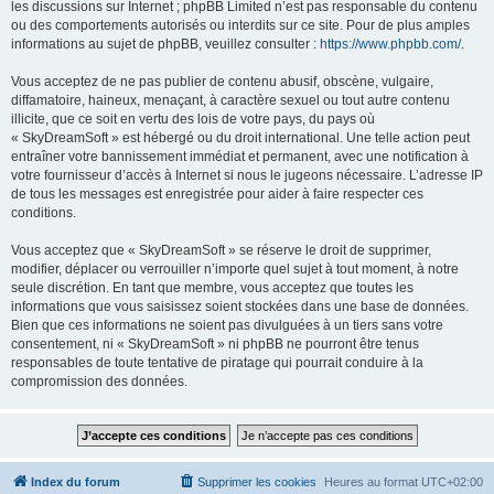
les discussions sur Internet ; phpBB Limited n’est pas responsable du contenu
ou des comportements autorisés ou interdits sur ce site. Pour de plus amples
informations au sujet de phpBB, veuillez consulter :
https://www.phpbb.com/
.
Vous acceptez de ne pas publier de contenu abusif, obscène, vulgaire,
diffamatoire, haineux, menaçant, à caractère sexuel ou tout autre contenu
illicite, que ce soit en vertu des lois de votre pays, du pays où
« SkyDreamSoft » est hébergé ou du droit international. Une telle action peut
entraîner votre bannissement immédiat et permanent, avec une notification à
votre fournisseur d’accès à Internet si nous le jugeons nécessaire. L’adresse IP
de tous les messages est enregistrée pour aider à faire respecter ces
conditions.
Vous acceptez que « SkyDreamSoft » se réserve le droit de supprimer,
modifier, déplacer ou verrouiller n’importe quel sujet à tout moment, à notre
seule discrétion. En tant que membre, vous acceptez que toutes les
informations que vous saisissez soient stockées dans une base de données.
Bien que ces informations ne soient pas divulguées à un tiers sans votre
consentement, ni « SkyDreamSoft » ni phpBB ne pourront être tenus
responsables de toute tentative de piratage qui pourrait conduire à la
compromission des données.
Index du forum
Supprimer les cookies
Heures au format
UTC+02:00