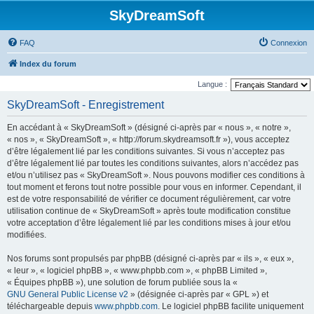
SkyDreamSoft
FAQ
Connexion
Index du forum
Langue :
SkyDreamSoft - Enregistrement
En accédant à « SkyDreamSoft » (désigné ci-après par « nous », « notre »,
« nos », « SkyDreamSoft », « http://forum.skydreamsoft.fr »), vous acceptez
d’être légalement lié par les conditions suivantes. Si vous n’acceptez pas
d’être légalement lié par toutes les conditions suivantes, alors n’accédez pas
et/ou n’utilisez pas « SkyDreamSoft ». Nous pouvons modifier ces conditions à
tout moment et ferons tout notre possible pour vous en informer. Cependant, il
est de votre responsabilité de vérifier ce document régulièrement, car votre
utilisation continue de « SkyDreamSoft » après toute modification constitue
votre acceptation d’être légalement lié par les conditions mises à jour et/ou
modifiées.
Nos forums sont propulsés par phpBB (désigné ci-après par « ils », « eux »,
« leur », « logiciel phpBB », « www.phpbb.com », « phpBB Limited »,
« Équipes phpBB »), une solution de forum publiée sous la «
GNU General Public License v2
» (désignée ci-après par « GPL ») et
téléchargeable depuis
www.phpbb.com
. Le logiciel phpBB facilite uniquement