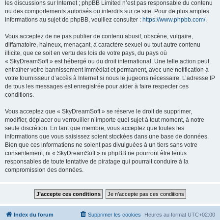
les discussions sur Internet ; phpBB Limited n’est pas responsable du contenu
ou des comportements autorisés ou interdits sur ce site. Pour de plus amples
informations au sujet de phpBB, veuillez consulter :
https://www.phpbb.com/
.
Vous acceptez de ne pas publier de contenu abusif, obscène, vulgaire,
diffamatoire, haineux, menaçant, à caractère sexuel ou tout autre contenu
illicite, que ce soit en vertu des lois de votre pays, du pays où
« SkyDreamSoft » est hébergé ou du droit international. Une telle action peut
entraîner votre bannissement immédiat et permanent, avec une notification à
votre fournisseur d’accès à Internet si nous le jugeons nécessaire. L’adresse IP
de tous les messages est enregistrée pour aider à faire respecter ces
conditions.
Vous acceptez que « SkyDreamSoft » se réserve le droit de supprimer,
modifier, déplacer ou verrouiller n’importe quel sujet à tout moment, à notre
seule discrétion. En tant que membre, vous acceptez que toutes les
informations que vous saisissez soient stockées dans une base de données.
Bien que ces informations ne soient pas divulguées à un tiers sans votre
consentement, ni « SkyDreamSoft » ni phpBB ne pourront être tenus
responsables de toute tentative de piratage qui pourrait conduire à la
compromission des données.
Index du forum
Supprimer les cookies
Heures au format
UTC+02:00