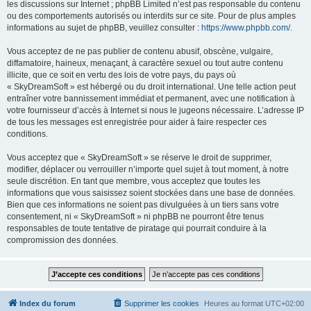
les discussions sur Internet ; phpBB Limited n’est pas responsable du contenu
ou des comportements autorisés ou interdits sur ce site. Pour de plus amples
informations au sujet de phpBB, veuillez consulter :
https://www.phpbb.com/
.
Vous acceptez de ne pas publier de contenu abusif, obscène, vulgaire,
diffamatoire, haineux, menaçant, à caractère sexuel ou tout autre contenu
illicite, que ce soit en vertu des lois de votre pays, du pays où
« SkyDreamSoft » est hébergé ou du droit international. Une telle action peut
entraîner votre bannissement immédiat et permanent, avec une notification à
votre fournisseur d’accès à Internet si nous le jugeons nécessaire. L’adresse IP
de tous les messages est enregistrée pour aider à faire respecter ces
conditions.
Vous acceptez que « SkyDreamSoft » se réserve le droit de supprimer,
modifier, déplacer ou verrouiller n’importe quel sujet à tout moment, à notre
seule discrétion. En tant que membre, vous acceptez que toutes les
informations que vous saisissez soient stockées dans une base de données.
Bien que ces informations ne soient pas divulguées à un tiers sans votre
consentement, ni « SkyDreamSoft » ni phpBB ne pourront être tenus
responsables de toute tentative de piratage qui pourrait conduire à la
compromission des données.
Index du forum
Supprimer les cookies
Heures au format
UTC+02:00