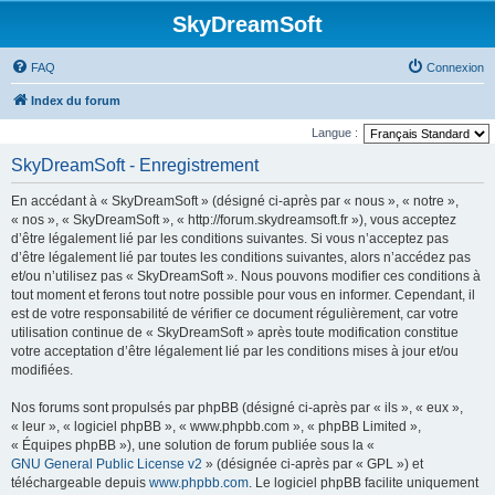
SkyDreamSoft
FAQ
Connexion
Index du forum
Langue :
SkyDreamSoft - Enregistrement
En accédant à « SkyDreamSoft » (désigné ci-après par « nous », « notre »,
« nos », « SkyDreamSoft », « http://forum.skydreamsoft.fr »), vous acceptez
d’être légalement lié par les conditions suivantes. Si vous n’acceptez pas
d’être légalement lié par toutes les conditions suivantes, alors n’accédez pas
et/ou n’utilisez pas « SkyDreamSoft ». Nous pouvons modifier ces conditions à
tout moment et ferons tout notre possible pour vous en informer. Cependant, il
est de votre responsabilité de vérifier ce document régulièrement, car votre
utilisation continue de « SkyDreamSoft » après toute modification constitue
votre acceptation d’être légalement lié par les conditions mises à jour et/ou
modifiées.
Nos forums sont propulsés par phpBB (désigné ci-après par « ils », « eux »,
« leur », « logiciel phpBB », « www.phpbb.com », « phpBB Limited »,
« Équipes phpBB »), une solution de forum publiée sous la «
GNU General Public License v2
» (désignée ci-après par « GPL ») et
téléchargeable depuis
www.phpbb.com
. Le logiciel phpBB facilite uniquement