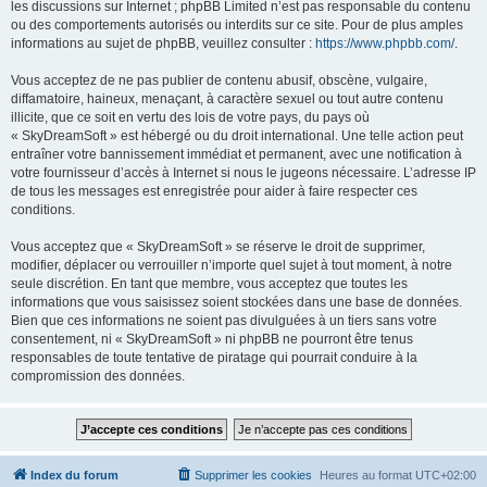
les discussions sur Internet ; phpBB Limited n’est pas responsable du contenu
ou des comportements autorisés ou interdits sur ce site. Pour de plus amples
informations au sujet de phpBB, veuillez consulter :
https://www.phpbb.com/
.
Vous acceptez de ne pas publier de contenu abusif, obscène, vulgaire,
diffamatoire, haineux, menaçant, à caractère sexuel ou tout autre contenu
illicite, que ce soit en vertu des lois de votre pays, du pays où
« SkyDreamSoft » est hébergé ou du droit international. Une telle action peut
entraîner votre bannissement immédiat et permanent, avec une notification à
votre fournisseur d’accès à Internet si nous le jugeons nécessaire. L’adresse IP
de tous les messages est enregistrée pour aider à faire respecter ces
conditions.
Vous acceptez que « SkyDreamSoft » se réserve le droit de supprimer,
modifier, déplacer ou verrouiller n’importe quel sujet à tout moment, à notre
seule discrétion. En tant que membre, vous acceptez que toutes les
informations que vous saisissez soient stockées dans une base de données.
Bien que ces informations ne soient pas divulguées à un tiers sans votre
consentement, ni « SkyDreamSoft » ni phpBB ne pourront être tenus
responsables de toute tentative de piratage qui pourrait conduire à la
compromission des données.
Index du forum
Supprimer les cookies
Heures au format
UTC+02:00