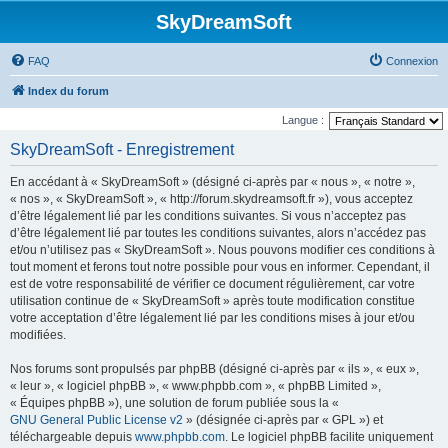
SkyDreamSoft
FAQ
Connexion
Index du forum
Langue :
SkyDreamSoft - Enregistrement
En accédant à « SkyDreamSoft » (désigné ci-après par « nous », « notre »,
« nos », « SkyDreamSoft », « http://forum.skydreamsoft.fr »), vous acceptez
d’être légalement lié par les conditions suivantes. Si vous n’acceptez pas
d’être légalement lié par toutes les conditions suivantes, alors n’accédez pas
et/ou n’utilisez pas « SkyDreamSoft ». Nous pouvons modifier ces conditions à
tout moment et ferons tout notre possible pour vous en informer. Cependant, il
est de votre responsabilité de vérifier ce document régulièrement, car votre
utilisation continue de « SkyDreamSoft » après toute modification constitue
votre acceptation d’être légalement lié par les conditions mises à jour et/ou
modifiées.
Nos forums sont propulsés par phpBB (désigné ci-après par « ils », « eux »,
« leur », « logiciel phpBB », « www.phpbb.com », « phpBB Limited »,
« Équipes phpBB »), une solution de forum publiée sous la «
GNU General Public License v2
» (désignée ci-après par « GPL ») et
téléchargeable depuis
www.phpbb.com
. Le logiciel phpBB facilite uniquement