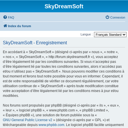
SkyDreamSoft
FAQ
Connexion
Index du forum
Langue :
SkyDreamSoft - Enregistrement
En accédant à « SkyDreamSoft » (désigné ci-après par « nous », « notre »,
« nos », « SkyDreamSoft », « http://forum.skydreamsoft.fr »), vous acceptez
d’être légalement lié par les conditions suivantes. Si vous n’acceptez pas
d’être légalement lié par toutes les conditions suivantes, alors n’accédez pas
et/ou n’utilisez pas « SkyDreamSoft ». Nous pouvons modifier ces conditions à
tout moment et ferons tout notre possible pour vous en informer. Cependant, il
est de votre responsabilité de vérifier ce document régulièrement, car votre
utilisation continue de « SkyDreamSoft » après toute modification constitue
votre acceptation d’être légalement lié par les conditions mises à jour et/ou
modifiées.
Nos forums sont propulsés par phpBB (désigné ci-après par « ils », « eux »,
« leur », « logiciel phpBB », « www.phpbb.com », « phpBB Limited »,
« Équipes phpBB »), une solution de forum publiée sous la «
GNU General Public License v2
» (désignée ci-après par « GPL ») et
téléchargeable depuis
www.phpbb.com
. Le logiciel phpBB facilite uniquement