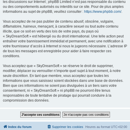
les discussions sur Internet ; phpBB Limited n’est pas responsable du contenu
ou des comportements autorisés ou interdits sur ce site. Pour de plus amples
informations au sujet de phpBB, veuillez consulter :
https://www.phpbb.com/
.
Vous acceptez de ne pas publier de contenu abusif, obscène, vulgaire,
diffamatoire, haineux, menaçant, à caractère sexuel ou tout autre contenu
illicite, que ce soit en vertu des lois de votre pays, du pays où
« SkyDreamSoft » est hébergé ou du droit international. Une telle action peut
entraîner votre bannissement immédiat et permanent, avec une notification à
votre fournisseur d’accès à Internet si nous le jugeons nécessaire. L’adresse IP
de tous les messages est enregistrée pour aider à faire respecter ces
conditions.
Vous acceptez que « SkyDreamSoft » se réserve le droit de supprimer,
modifier, déplacer ou verrouiller n’importe quel sujet à tout moment, à notre
seule discrétion. En tant que membre, vous acceptez que toutes les
informations que vous saisissez soient stockées dans une base de données.
Bien que ces informations ne soient pas divulguées à un tiers sans votre
consentement, ni « SkyDreamSoft » ni phpBB ne pourront être tenus
responsables de toute tentative de piratage qui pourrait conduire à la
compromission des données.
Index du forum
Supprimer les cookies
Heures au format
UTC+02:00