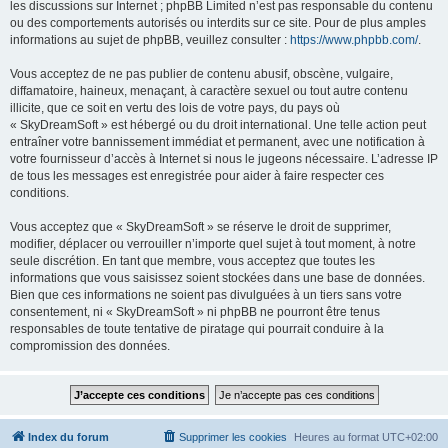
les discussions sur Internet ; phpBB Limited n’est pas responsable du contenu
ou des comportements autorisés ou interdits sur ce site. Pour de plus amples
informations au sujet de phpBB, veuillez consulter :
https://www.phpbb.com/
.
Vous acceptez de ne pas publier de contenu abusif, obscène, vulgaire,
diffamatoire, haineux, menaçant, à caractère sexuel ou tout autre contenu
illicite, que ce soit en vertu des lois de votre pays, du pays où
« SkyDreamSoft » est hébergé ou du droit international. Une telle action peut
entraîner votre bannissement immédiat et permanent, avec une notification à
votre fournisseur d’accès à Internet si nous le jugeons nécessaire. L’adresse IP
de tous les messages est enregistrée pour aider à faire respecter ces
conditions.
Vous acceptez que « SkyDreamSoft » se réserve le droit de supprimer,
modifier, déplacer ou verrouiller n’importe quel sujet à tout moment, à notre
seule discrétion. En tant que membre, vous acceptez que toutes les
informations que vous saisissez soient stockées dans une base de données.
Bien que ces informations ne soient pas divulguées à un tiers sans votre
consentement, ni « SkyDreamSoft » ni phpBB ne pourront être tenus
responsables de toute tentative de piratage qui pourrait conduire à la
compromission des données.
Index du forum
Supprimer les cookies
Heures au format
UTC+02:00