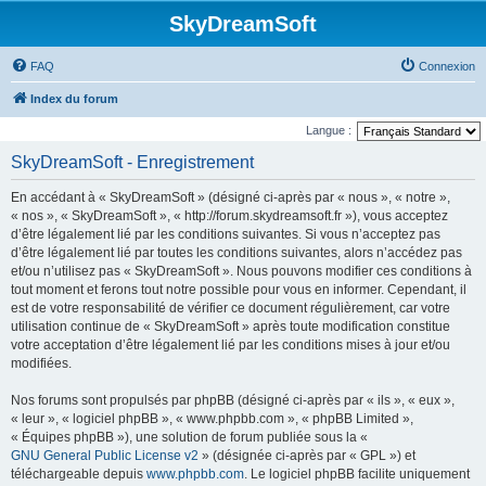
SkyDreamSoft
FAQ
Connexion
Index du forum
Langue :
SkyDreamSoft - Enregistrement
En accédant à « SkyDreamSoft » (désigné ci-après par « nous », « notre »,
« nos », « SkyDreamSoft », « http://forum.skydreamsoft.fr »), vous acceptez
d’être légalement lié par les conditions suivantes. Si vous n’acceptez pas
d’être légalement lié par toutes les conditions suivantes, alors n’accédez pas
et/ou n’utilisez pas « SkyDreamSoft ». Nous pouvons modifier ces conditions à
tout moment et ferons tout notre possible pour vous en informer. Cependant, il
est de votre responsabilité de vérifier ce document régulièrement, car votre
utilisation continue de « SkyDreamSoft » après toute modification constitue
votre acceptation d’être légalement lié par les conditions mises à jour et/ou
modifiées.
Nos forums sont propulsés par phpBB (désigné ci-après par « ils », « eux »,
« leur », « logiciel phpBB », « www.phpbb.com », « phpBB Limited »,
« Équipes phpBB »), une solution de forum publiée sous la «
GNU General Public License v2
» (désignée ci-après par « GPL ») et
téléchargeable depuis
www.phpbb.com
. Le logiciel phpBB facilite uniquement