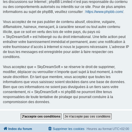
les discussions sur Internet ; phpBB Limited n’est pas responsable du contenu
ou des comportements autorisés ou interdits sur ce site. Pour de plus amples
informations au sujet de phpBB, veuillez consulter :
https://www.phpbb.com/
.
Vous acceptez de ne pas publier de contenu abusif, obscène, vulgaire,
diffamatoire, haineux, menaçant, à caractère sexuel ou tout autre contenu
illicite, que ce soit en vertu des lois de votre pays, du pays où
« SkyDreamSoft » est hébergé ou du droit international. Une telle action peut
entraîner votre bannissement immédiat et permanent, avec une notification à
votre fournisseur d’accès à Internet si nous le jugeons nécessaire. L’adresse IP
de tous les messages est enregistrée pour aider à faire respecter ces
conditions.
Vous acceptez que « SkyDreamSoft » se réserve le droit de supprimer,
modifier, déplacer ou verrouiller n’importe quel sujet à tout moment, à notre
seule discrétion. En tant que membre, vous acceptez que toutes les
informations que vous saisissez soient stockées dans une base de données.
Bien que ces informations ne soient pas divulguées à un tiers sans votre
consentement, ni « SkyDreamSoft » ni phpBB ne pourront être tenus
responsables de toute tentative de piratage qui pourrait conduire à la
compromission des données.
Index du forum
Supprimer les cookies
Heures au format
UTC+02:00