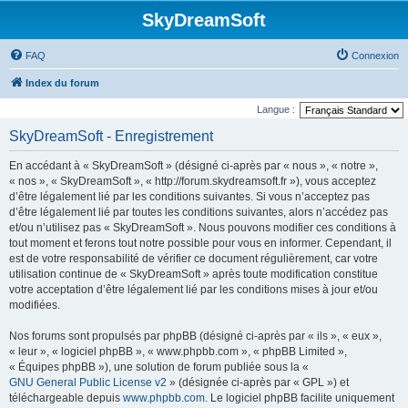
SkyDreamSoft
FAQ
Connexion
Index du forum
Langue :
SkyDreamSoft - Enregistrement
En accédant à « SkyDreamSoft » (désigné ci-après par « nous », « notre »,
« nos », « SkyDreamSoft », « http://forum.skydreamsoft.fr »), vous acceptez
d’être légalement lié par les conditions suivantes. Si vous n’acceptez pas
d’être légalement lié par toutes les conditions suivantes, alors n’accédez pas
et/ou n’utilisez pas « SkyDreamSoft ». Nous pouvons modifier ces conditions à
tout moment et ferons tout notre possible pour vous en informer. Cependant, il
est de votre responsabilité de vérifier ce document régulièrement, car votre
utilisation continue de « SkyDreamSoft » après toute modification constitue
votre acceptation d’être légalement lié par les conditions mises à jour et/ou
modifiées.
Nos forums sont propulsés par phpBB (désigné ci-après par « ils », « eux »,
« leur », « logiciel phpBB », « www.phpbb.com », « phpBB Limited »,
« Équipes phpBB »), une solution de forum publiée sous la «
GNU General Public License v2
» (désignée ci-après par « GPL ») et
téléchargeable depuis
www.phpbb.com
. Le logiciel phpBB facilite uniquement