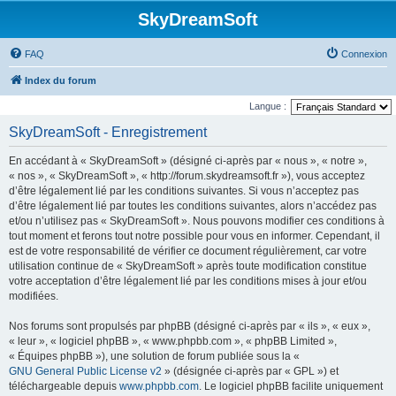
SkyDreamSoft
FAQ
Connexion
Index du forum
Langue :
SkyDreamSoft - Enregistrement
En accédant à « SkyDreamSoft » (désigné ci-après par « nous », « notre »,
« nos », « SkyDreamSoft », « http://forum.skydreamsoft.fr »), vous acceptez
d’être légalement lié par les conditions suivantes. Si vous n’acceptez pas
d’être légalement lié par toutes les conditions suivantes, alors n’accédez pas
et/ou n’utilisez pas « SkyDreamSoft ». Nous pouvons modifier ces conditions à
tout moment et ferons tout notre possible pour vous en informer. Cependant, il
est de votre responsabilité de vérifier ce document régulièrement, car votre
utilisation continue de « SkyDreamSoft » après toute modification constitue
votre acceptation d’être légalement lié par les conditions mises à jour et/ou
modifiées.
Nos forums sont propulsés par phpBB (désigné ci-après par « ils », « eux »,
« leur », « logiciel phpBB », « www.phpbb.com », « phpBB Limited »,
« Équipes phpBB »), une solution de forum publiée sous la «
GNU General Public License v2
» (désignée ci-après par « GPL ») et
téléchargeable depuis
www.phpbb.com
. Le logiciel phpBB facilite uniquement