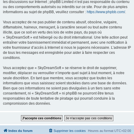
les discussions sur Internet ; phpBB Limited n’est pas responsable du contenu
ou des comportements autorisés ou interdits sur ce site. Pour de plus amples
informations au sujet de phpBB, veuillez consulter :
https://www.phpbb.com/
.
Vous acceptez de ne pas publier de contenu abusif, obscène, vulgaire,
diffamatoire, haineux, menaçant, à caractère sexuel ou tout autre contenu
illicite, que ce soit en vertu des lois de votre pays, du pays où
« SkyDreamSoft » est hébergé ou du droit international. Une telle action peut
entraîner votre bannissement immédiat et permanent, avec une notification à
votre fournisseur d’accès à Internet si nous le jugeons nécessaire. L’adresse IP
de tous les messages est enregistrée pour aider à faire respecter ces
conditions.
Vous acceptez que « SkyDreamSoft » se réserve le droit de supprimer,
modifier, déplacer ou verrouiller n’importe quel sujet à tout moment, à notre
seule discrétion. En tant que membre, vous acceptez que toutes les
informations que vous saisissez soient stockées dans une base de données.
Bien que ces informations ne soient pas divulguées à un tiers sans votre
consentement, ni « SkyDreamSoft » ni phpBB ne pourront être tenus
responsables de toute tentative de piratage qui pourrait conduire à la
compromission des données.
Index du forum
Supprimer les cookies
Heures au format
UTC+02:00