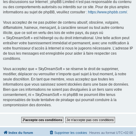
les discussions sur Internet ; phpBB Limited n’est pas responsable du contenu
ou des comportements autorisés ou interdits sur ce site. Pour de plus amples
informations au sujet de phpBB, veuillez consulter :
https://www.phpbb.com/
.
Vous acceptez de ne pas publier de contenu abusif, obscène, vulgaire,
diffamatoire, haineux, menaçant, à caractère sexuel ou tout autre contenu
illicite, que ce soit en vertu des lois de votre pays, du pays où
« SkyDreamSoft » est hébergé ou du droit international. Une telle action peut
entraîner votre bannissement immédiat et permanent, avec une notification à
votre fournisseur d’accès à Internet si nous le jugeons nécessaire. L’adresse IP
de tous les messages est enregistrée pour aider à faire respecter ces
conditions.
Vous acceptez que « SkyDreamSoft » se réserve le droit de supprimer,
modifier, déplacer ou verrouiller n’importe quel sujet à tout moment, à notre
seule discrétion. En tant que membre, vous acceptez que toutes les
informations que vous saisissez soient stockées dans une base de données.
Bien que ces informations ne soient pas divulguées à un tiers sans votre
consentement, ni « SkyDreamSoft » ni phpBB ne pourront être tenus
responsables de toute tentative de piratage qui pourrait conduire à la
compromission des données.
Index du forum
Supprimer les cookies
Heures au format
UTC+02:00