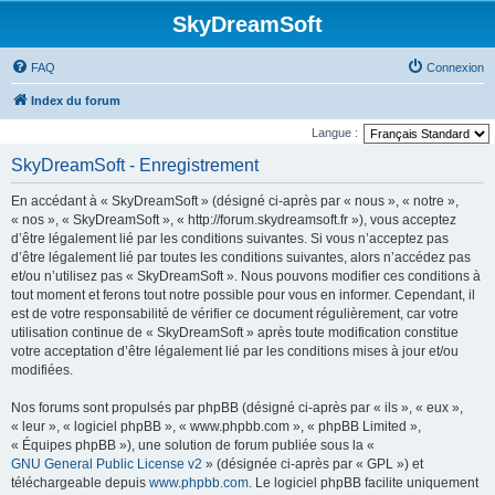
SkyDreamSoft
FAQ
Connexion
Index du forum
Langue :
SkyDreamSoft - Enregistrement
En accédant à « SkyDreamSoft » (désigné ci-après par « nous », « notre »,
« nos », « SkyDreamSoft », « http://forum.skydreamsoft.fr »), vous acceptez
d’être légalement lié par les conditions suivantes. Si vous n’acceptez pas
d’être légalement lié par toutes les conditions suivantes, alors n’accédez pas
et/ou n’utilisez pas « SkyDreamSoft ». Nous pouvons modifier ces conditions à
tout moment et ferons tout notre possible pour vous en informer. Cependant, il
est de votre responsabilité de vérifier ce document régulièrement, car votre
utilisation continue de « SkyDreamSoft » après toute modification constitue
votre acceptation d’être légalement lié par les conditions mises à jour et/ou
modifiées.
Nos forums sont propulsés par phpBB (désigné ci-après par « ils », « eux »,
« leur », « logiciel phpBB », « www.phpbb.com », « phpBB Limited »,
« Équipes phpBB »), une solution de forum publiée sous la «
GNU General Public License v2
» (désignée ci-après par « GPL ») et
téléchargeable depuis
www.phpbb.com
. Le logiciel phpBB facilite uniquement