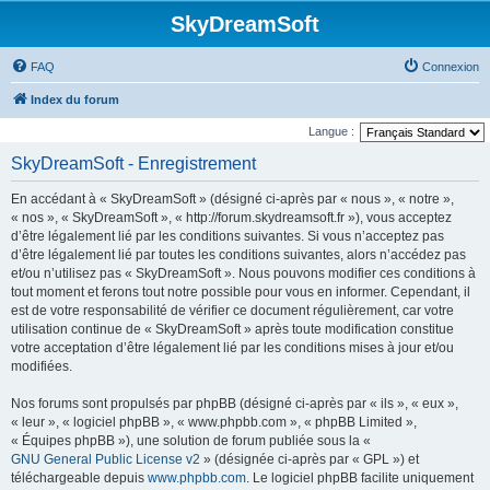
SkyDreamSoft
FAQ
Connexion
Index du forum
Langue :
SkyDreamSoft - Enregistrement
En accédant à « SkyDreamSoft » (désigné ci-après par « nous », « notre »,
« nos », « SkyDreamSoft », « http://forum.skydreamsoft.fr »), vous acceptez
d’être légalement lié par les conditions suivantes. Si vous n’acceptez pas
d’être légalement lié par toutes les conditions suivantes, alors n’accédez pas
et/ou n’utilisez pas « SkyDreamSoft ». Nous pouvons modifier ces conditions à
tout moment et ferons tout notre possible pour vous en informer. Cependant, il
est de votre responsabilité de vérifier ce document régulièrement, car votre
utilisation continue de « SkyDreamSoft » après toute modification constitue
votre acceptation d’être légalement lié par les conditions mises à jour et/ou
modifiées.
Nos forums sont propulsés par phpBB (désigné ci-après par « ils », « eux »,
« leur », « logiciel phpBB », « www.phpbb.com », « phpBB Limited »,
« Équipes phpBB »), une solution de forum publiée sous la «
GNU General Public License v2
» (désignée ci-après par « GPL ») et
téléchargeable depuis
www.phpbb.com
. Le logiciel phpBB facilite uniquement