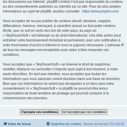
les discussions sur Internet ; phpBB Limited n’est pas responsable du contenu
ou des comportements autorisés ou interdits sur ce site. Pour de plus amples
informations au sujet de phpBB, veuillez consulter :
https://www.phpbb.com/
.
Vous acceptez de ne pas publier de contenu abusif, obscène, vulgaire,
diffamatoire, haineux, menaçant, à caractère sexuel ou tout autre contenu
illicite, que ce soit en vertu des lois de votre pays, du pays où
« SkyDreamSoft » est hébergé ou du droit international. Une telle action peut
entraîner votre bannissement immédiat et permanent, avec une notification à
votre fournisseur d’accès à Internet si nous le jugeons nécessaire. L’adresse IP
de tous les messages est enregistrée pour aider à faire respecter ces
conditions.
Vous acceptez que « SkyDreamSoft » se réserve le droit de supprimer,
modifier, déplacer ou verrouiller n’importe quel sujet à tout moment, à notre
seule discrétion. En tant que membre, vous acceptez que toutes les
informations que vous saisissez soient stockées dans une base de données.
Bien que ces informations ne soient pas divulguées à un tiers sans votre
consentement, ni « SkyDreamSoft » ni phpBB ne pourront être tenus
responsables de toute tentative de piratage qui pourrait conduire à la
compromission des données.
Index du forum
Supprimer les cookies
Heures au format
UTC+02:00