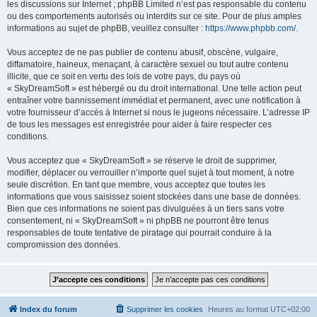
les discussions sur Internet ; phpBB Limited n’est pas responsable du contenu
ou des comportements autorisés ou interdits sur ce site. Pour de plus amples
informations au sujet de phpBB, veuillez consulter :
https://www.phpbb.com/
.
Vous acceptez de ne pas publier de contenu abusif, obscène, vulgaire,
diffamatoire, haineux, menaçant, à caractère sexuel ou tout autre contenu
illicite, que ce soit en vertu des lois de votre pays, du pays où
« SkyDreamSoft » est hébergé ou du droit international. Une telle action peut
entraîner votre bannissement immédiat et permanent, avec une notification à
votre fournisseur d’accès à Internet si nous le jugeons nécessaire. L’adresse IP
de tous les messages est enregistrée pour aider à faire respecter ces
conditions.
Vous acceptez que « SkyDreamSoft » se réserve le droit de supprimer,
modifier, déplacer ou verrouiller n’importe quel sujet à tout moment, à notre
seule discrétion. En tant que membre, vous acceptez que toutes les
informations que vous saisissez soient stockées dans une base de données.
Bien que ces informations ne soient pas divulguées à un tiers sans votre
consentement, ni « SkyDreamSoft » ni phpBB ne pourront être tenus
responsables de toute tentative de piratage qui pourrait conduire à la
compromission des données.
Index du forum
Supprimer les cookies
Heures au format
UTC+02:00