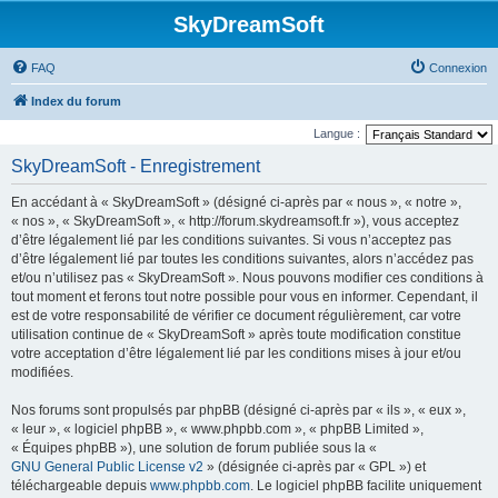
SkyDreamSoft
FAQ
Connexion
Index du forum
Langue :
SkyDreamSoft - Enregistrement
En accédant à « SkyDreamSoft » (désigné ci-après par « nous », « notre »,
« nos », « SkyDreamSoft », « http://forum.skydreamsoft.fr »), vous acceptez
d’être légalement lié par les conditions suivantes. Si vous n’acceptez pas
d’être légalement lié par toutes les conditions suivantes, alors n’accédez pas
et/ou n’utilisez pas « SkyDreamSoft ». Nous pouvons modifier ces conditions à
tout moment et ferons tout notre possible pour vous en informer. Cependant, il
est de votre responsabilité de vérifier ce document régulièrement, car votre
utilisation continue de « SkyDreamSoft » après toute modification constitue
votre acceptation d’être légalement lié par les conditions mises à jour et/ou
modifiées.
Nos forums sont propulsés par phpBB (désigné ci-après par « ils », « eux »,
« leur », « logiciel phpBB », « www.phpbb.com », « phpBB Limited »,
« Équipes phpBB »), une solution de forum publiée sous la «
GNU General Public License v2
» (désignée ci-après par « GPL ») et
téléchargeable depuis
www.phpbb.com
. Le logiciel phpBB facilite uniquement