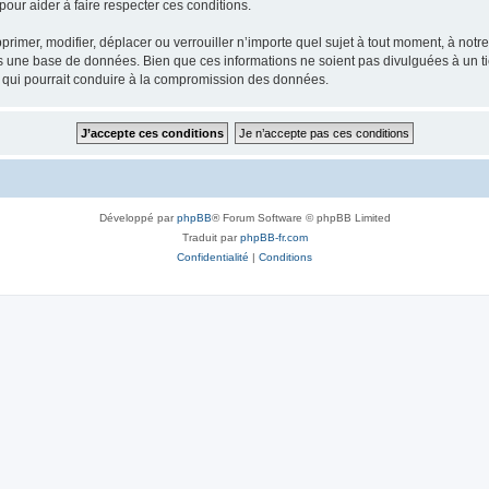
our aider à faire respecter ces conditions.
rimer, modifier, déplacer ou verrouiller n’importe quel sujet à tout moment, à not
ns une base de données. Bien que ces informations ne soient pas divulguées à un 
e qui pourrait conduire à la compromission des données.
Développé par
phpBB
® Forum Software © phpBB Limited
Traduit par
phpBB-fr.com
Confidentialité
|
Conditions