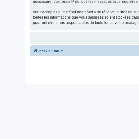
nécessaire. L’adresse IP de tous les messages est enregistrée p
Vous acceptez que « SkyDreamSoft » se réserve le droit de supp
toutes les informations que vous saisissez soient stockées da
pourront être tenus responsables de toute tentative de piratag
Index du forum