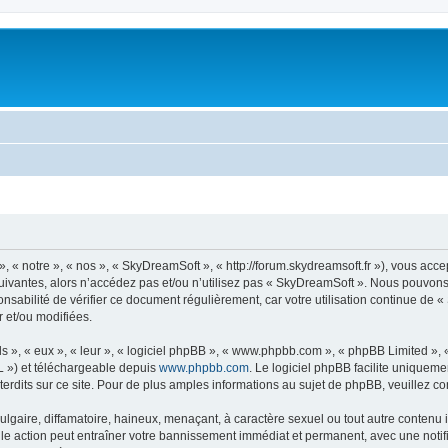
« notre », « nos », « SkyDreamSoft », « http://forum.skydreamsoft.fr »), vous accep
suivantes, alors n’accédez pas et/ou n’utilisez pas « SkyDreamSoft ». Nous pouvons 
onsabilité de vérifier ce document régulièrement, car votre utilisation continue de 
r et/ou modifiées.
s », « eux », « leur », « logiciel phpBB », « www.phpbb.com », « phpBB Limited »,
L ») et téléchargeable depuis
www.phpbb.com
. Le logiciel phpBB facilite uniqueme
dits sur ce site. Pour de plus amples informations au sujet de phpBB, veuillez co
gaire, diffamatoire, haineux, menaçant, à caractère sexuel ou tout autre contenu ill
le action peut entraîner votre bannissement immédiat et permanent, avec une notific