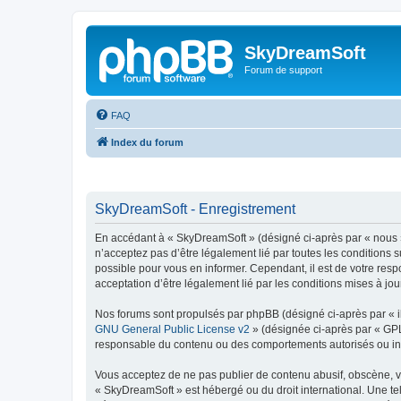
SkyDreamSoft
Forum de support
FAQ
Index du forum
SkyDreamSoft - Enregistrement
En accédant à « SkyDreamSoft » (désigné ci-après par « nous », 
n’acceptez pas d’être légalement lié par toutes les conditions 
possible pour vous en informer. Cependant, il est de votre resp
acceptation d’être légalement lié par les conditions mises à jou
Nos forums sont propulsés par phpBB (désigné ci-après par « il
GNU General Public License v2
» (désignée ci-après par « GP
responsable du contenu ou des comportements autorisés ou inter
Vous acceptez de ne pas publier de contenu abusif, obscène, vul
« SkyDreamSoft » est hébergé ou du droit international. Une tel