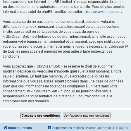
les discussions sur Internet ; phpBB Limited n’est pas responsable du contenu
ou des comportements autorisés ou interdits sur ce site. Pour de plus amples
informations au sujet de phpBB, veuillez consulter :
https://www.phpbb.com/
.
Vous acceptez de ne pas publier de contenu abusif, obscène, vulgaire,
diffamatoire, haineux, menaçant, à caractère sexuel ou tout autre contenu
illicite, que ce soit en vertu des lois de votre pays, du pays où
« SkyDreamSoft » est hébergé ou du droit international. Une telle action peut
entraîner votre bannissement immédiat et permanent, avec une notification à
votre fournisseur d’accès à Internet si nous le jugeons nécessaire. L’adresse IP
de tous les messages est enregistrée pour aider à faire respecter ces
conditions.
Vous acceptez que « SkyDreamSoft » se réserve le droit de supprimer,
modifier, déplacer ou verrouiller n’importe quel sujet à tout moment, à notre
seule discrétion. En tant que membre, vous acceptez que toutes les
informations que vous saisissez soient stockées dans une base de données.
Bien que ces informations ne soient pas divulguées à un tiers sans votre
consentement, ni « SkyDreamSoft » ni phpBB ne pourront être tenus
responsables de toute tentative de piratage qui pourrait conduire à la
compromission des données.
Index du forum
Supprimer les cookies
Heures au format
UTC+02:00