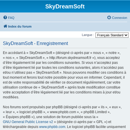
SkyDreamSoft
FAQ
Connexion
Index du forum
Langue :
SkyDreamSoft - Enregistrement
En accédant à « SkyDreamSoft » (désigné ci-après par « nous », « notre »,
« nos », « SkyDreamSoft », « http://forum.skydreamsoft.fr »), vous acceptez
d’être légalement lié par les conditions suivantes. Si vous n’acceptez pas
d’être légalement lié par toutes les conditions suivantes, alors n’accédez pas
et/ou n’utilisez pas « SkyDreamSoft ». Nous pouvons modifier ces conditions à
tout moment et ferons tout notre possible pour vous en informer. Cependant, il
est de votre responsabilité de vérifier ce document régulièrement, car votre
utilisation continue de « SkyDreamSoft » après toute modification constitue
votre acceptation d’être légalement lié par les conditions mises à jour et/ou
modifiées.
Nos forums sont propulsés par phpBB (désigné ci-après par « ils », « eux »,
« leur », « logiciel phpBB », « www.phpbb.com », « phpBB Limited »,
« Équipes phpBB »), une solution de forum publiée sous la «
GNU General Public License v2
» (désignée ci-après par « GPL ») et
téléchargeable depuis
www.phpbb.com
. Le logiciel phpBB facilite uniquement