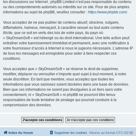
les discussions sur Internet ; phpBB Limited n’est pas responsable du contenu
ou des comportements autorisés ou interdits sur ce site. Pour de plus amples
informations au sujet de phpBB, veuillez consulter :
https://www.phpbb.com/
.
Vous acceptez de ne pas publier de contenu abusif, obscène, vulgaire,
diffamatoire, haineux, menaçant, à caractère sexuel ou tout autre contenu
illicite, que ce soit en vertu des lois de votre pays, du pays où
« SkyDreamSoft » est hébergé ou du droit international. Une telle action peut
entraîner votre bannissement immédiat et permanent, avec une notification à
votre fournisseur d’accès à Internet si nous le jugeons nécessaire. L’adresse IP
de tous les messages est enregistrée pour aider à faire respecter ces
conditions.
Vous acceptez que « SkyDreamSoft » se réserve le droit de supprimer,
modifier, déplacer ou verrouiller n’importe quel sujet à tout moment, à notre
seule discrétion. En tant que membre, vous acceptez que toutes les
informations que vous saisissez soient stockées dans une base de données.
Bien que ces informations ne soient pas divulguées à un tiers sans votre
consentement, ni « SkyDreamSoft » ni phpBB ne pourront être tenus
responsables de toute tentative de piratage qui pourrait conduire à la
compromission des données.
Index du forum
Supprimer les cookies
Heures au format
UTC+02:00