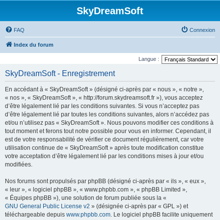
SkyDreamSoft
FAQ
Connexion
Index du forum
Langue :
SkyDreamSoft - Enregistrement
En accédant à « SkyDreamSoft » (désigné ci-après par « nous », « notre »,
« nos », « SkyDreamSoft », « http://forum.skydreamsoft.fr »), vous acceptez
d’être légalement lié par les conditions suivantes. Si vous n’acceptez pas
d’être légalement lié par toutes les conditions suivantes, alors n’accédez pas
et/ou n’utilisez pas « SkyDreamSoft ». Nous pouvons modifier ces conditions à
tout moment et ferons tout notre possible pour vous en informer. Cependant, il
est de votre responsabilité de vérifier ce document régulièrement, car votre
utilisation continue de « SkyDreamSoft » après toute modification constitue
votre acceptation d’être légalement lié par les conditions mises à jour et/ou
modifiées.
Nos forums sont propulsés par phpBB (désigné ci-après par « ils », « eux »,
« leur », « logiciel phpBB », « www.phpbb.com », « phpBB Limited »,
« Équipes phpBB »), une solution de forum publiée sous la «
GNU General Public License v2
» (désignée ci-après par « GPL ») et
téléchargeable depuis
www.phpbb.com
. Le logiciel phpBB facilite uniquement