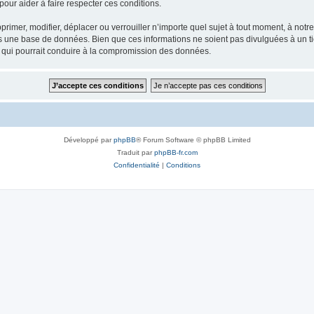
our aider à faire respecter ces conditions.
rimer, modifier, déplacer ou verrouiller n’importe quel sujet à tout moment, à not
ns une base de données. Bien que ces informations ne soient pas divulguées à un 
e qui pourrait conduire à la compromission des données.
Développé par
phpBB
® Forum Software © phpBB Limited
Traduit par
phpBB-fr.com
Confidentialité
|
Conditions