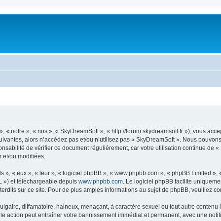
« notre », « nos », « SkyDreamSoft », « http://forum.skydreamsoft.fr »), vous accep
suivantes, alors n’accédez pas et/ou n’utilisez pas « SkyDreamSoft ». Nous pouvons 
onsabilité de vérifier ce document régulièrement, car votre utilisation continue de 
r et/ou modifiées.
s », « eux », « leur », « logiciel phpBB », « www.phpbb.com », « phpBB Limited »,
L ») et téléchargeable depuis
www.phpbb.com
. Le logiciel phpBB facilite uniqueme
dits sur ce site. Pour de plus amples informations au sujet de phpBB, veuillez co
gaire, diffamatoire, haineux, menaçant, à caractère sexuel ou tout autre contenu ill
le action peut entraîner votre bannissement immédiat et permanent, avec une notific