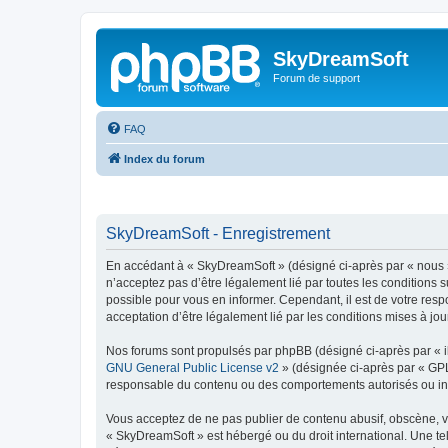
SkyDreamSoft
Forum de support
FAQ
Index du forum
SkyDreamSoft - Enregistrement
En accédant à « SkyDreamSoft » (désigné ci-après par « nous », 
n’acceptez pas d’être légalement lié par toutes les conditions 
possible pour vous en informer. Cependant, il est de votre resp
acceptation d’être légalement lié par les conditions mises à jou
Nos forums sont propulsés par phpBB (désigné ci-après par « il
GNU General Public License v2
» (désignée ci-après par « GP
responsable du contenu ou des comportements autorisés ou inter
Vous acceptez de ne pas publier de contenu abusif, obscène, vul
« SkyDreamSoft » est hébergé ou du droit international. Une tel