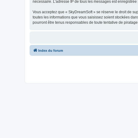
nécessaire. L’adresse IP de tous les messages est enregistrée p
Vous acceptez que « SkyDreamSoft » se réserve le droit de supp
toutes les informations que vous saisissez soient stockées da
pourront être tenus responsables de toute tentative de piratag
Index du forum