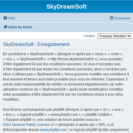
SkyDreamSoft
FAQ
Connexion
Index du forum
Langue :
SkyDreamSoft - Enregistrement
En accédant à « SkyDreamSoft » (désigné ci-après par « nous », « notre »,
« nos », « SkyDreamSoft », « http://forum.skydreamsoft.fr »), vous acceptez
d’être légalement lié par les conditions suivantes. Si vous n’acceptez pas
d’être légalement lié par toutes les conditions suivantes, alors n’accédez pas
et/ou n’utilisez pas « SkyDreamSoft ». Nous pouvons modifier ces conditions à
tout moment et ferons tout notre possible pour vous en informer. Cependant, il
est de votre responsabilité de vérifier ce document régulièrement, car votre
utilisation continue de « SkyDreamSoft » après toute modification constitue
votre acceptation d’être légalement lié par les conditions mises à jour et/ou
modifiées.
Nos forums sont propulsés par phpBB (désigné ci-après par « ils », « eux »,
« leur », « logiciel phpBB », « www.phpbb.com », « phpBB Limited »,
« Équipes phpBB »), une solution de forum publiée sous la «
GNU General Public License v2
» (désignée ci-après par « GPL ») et
téléchargeable depuis
www.phpbb.com
. Le logiciel phpBB facilite uniquement