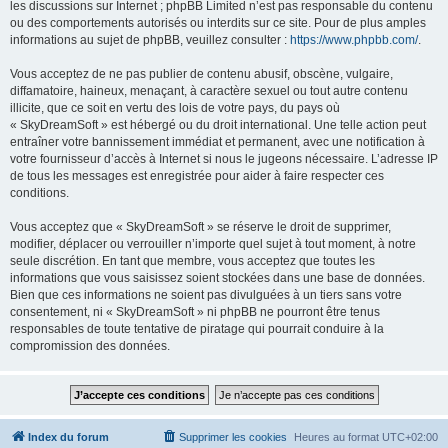
les discussions sur Internet ; phpBB Limited n’est pas responsable du contenu
ou des comportements autorisés ou interdits sur ce site. Pour de plus amples
informations au sujet de phpBB, veuillez consulter :
https://www.phpbb.com/
.
Vous acceptez de ne pas publier de contenu abusif, obscène, vulgaire,
diffamatoire, haineux, menaçant, à caractère sexuel ou tout autre contenu
illicite, que ce soit en vertu des lois de votre pays, du pays où
« SkyDreamSoft » est hébergé ou du droit international. Une telle action peut
entraîner votre bannissement immédiat et permanent, avec une notification à
votre fournisseur d’accès à Internet si nous le jugeons nécessaire. L’adresse IP
de tous les messages est enregistrée pour aider à faire respecter ces
conditions.
Vous acceptez que « SkyDreamSoft » se réserve le droit de supprimer,
modifier, déplacer ou verrouiller n’importe quel sujet à tout moment, à notre
seule discrétion. En tant que membre, vous acceptez que toutes les
informations que vous saisissez soient stockées dans une base de données.
Bien que ces informations ne soient pas divulguées à un tiers sans votre
consentement, ni « SkyDreamSoft » ni phpBB ne pourront être tenus
responsables de toute tentative de piratage qui pourrait conduire à la
compromission des données.
Index du forum
Supprimer les cookies
Heures au format
UTC+02:00