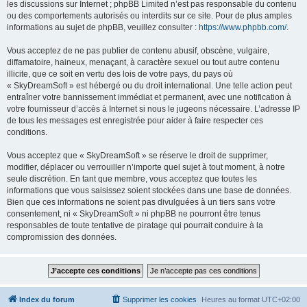
les discussions sur Internet ; phpBB Limited n’est pas responsable du contenu
ou des comportements autorisés ou interdits sur ce site. Pour de plus amples
informations au sujet de phpBB, veuillez consulter :
https://www.phpbb.com/
.
Vous acceptez de ne pas publier de contenu abusif, obscène, vulgaire,
diffamatoire, haineux, menaçant, à caractère sexuel ou tout autre contenu
illicite, que ce soit en vertu des lois de votre pays, du pays où
« SkyDreamSoft » est hébergé ou du droit international. Une telle action peut
entraîner votre bannissement immédiat et permanent, avec une notification à
votre fournisseur d’accès à Internet si nous le jugeons nécessaire. L’adresse IP
de tous les messages est enregistrée pour aider à faire respecter ces
conditions.
Vous acceptez que « SkyDreamSoft » se réserve le droit de supprimer,
modifier, déplacer ou verrouiller n’importe quel sujet à tout moment, à notre
seule discrétion. En tant que membre, vous acceptez que toutes les
informations que vous saisissez soient stockées dans une base de données.
Bien que ces informations ne soient pas divulguées à un tiers sans votre
consentement, ni « SkyDreamSoft » ni phpBB ne pourront être tenus
responsables de toute tentative de piratage qui pourrait conduire à la
compromission des données.
Index du forum
Supprimer les cookies
Heures au format
UTC+02:00