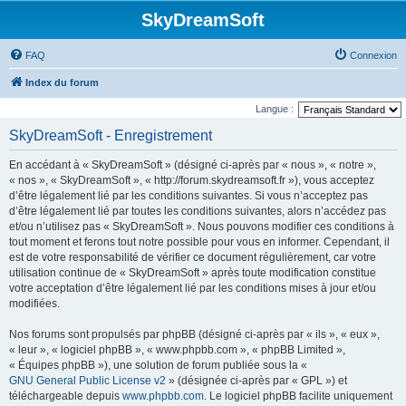
SkyDreamSoft
FAQ
Connexion
Index du forum
Langue :
SkyDreamSoft - Enregistrement
En accédant à « SkyDreamSoft » (désigné ci-après par « nous », « notre »,
« nos », « SkyDreamSoft », « http://forum.skydreamsoft.fr »), vous acceptez
d’être légalement lié par les conditions suivantes. Si vous n’acceptez pas
d’être légalement lié par toutes les conditions suivantes, alors n’accédez pas
et/ou n’utilisez pas « SkyDreamSoft ». Nous pouvons modifier ces conditions à
tout moment et ferons tout notre possible pour vous en informer. Cependant, il
est de votre responsabilité de vérifier ce document régulièrement, car votre
utilisation continue de « SkyDreamSoft » après toute modification constitue
votre acceptation d’être légalement lié par les conditions mises à jour et/ou
modifiées.
Nos forums sont propulsés par phpBB (désigné ci-après par « ils », « eux »,
« leur », « logiciel phpBB », « www.phpbb.com », « phpBB Limited »,
« Équipes phpBB »), une solution de forum publiée sous la «
GNU General Public License v2
» (désignée ci-après par « GPL ») et
téléchargeable depuis
www.phpbb.com
. Le logiciel phpBB facilite uniquement