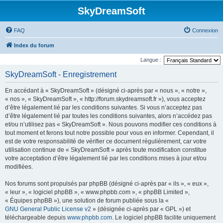
SkyDreamSoft
FAQ
Connexion
Index du forum
Langue :
SkyDreamSoft - Enregistrement
En accédant à « SkyDreamSoft » (désigné ci-après par « nous », « notre »,
« nos », « SkyDreamSoft », « http://forum.skydreamsoft.fr »), vous acceptez
d’être légalement lié par les conditions suivantes. Si vous n’acceptez pas
d’être légalement lié par toutes les conditions suivantes, alors n’accédez pas
et/ou n’utilisez pas « SkyDreamSoft ». Nous pouvons modifier ces conditions à
tout moment et ferons tout notre possible pour vous en informer. Cependant, il
est de votre responsabilité de vérifier ce document régulièrement, car votre
utilisation continue de « SkyDreamSoft » après toute modification constitue
votre acceptation d’être légalement lié par les conditions mises à jour et/ou
modifiées.
Nos forums sont propulsés par phpBB (désigné ci-après par « ils », « eux »,
« leur », « logiciel phpBB », « www.phpbb.com », « phpBB Limited »,
« Équipes phpBB »), une solution de forum publiée sous la «
GNU General Public License v2
» (désignée ci-après par « GPL ») et
téléchargeable depuis
www.phpbb.com
. Le logiciel phpBB facilite uniquement