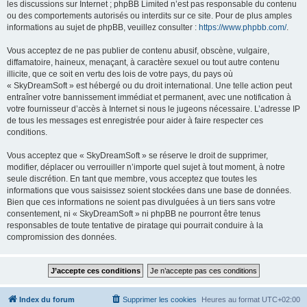
les discussions sur Internet ; phpBB Limited n’est pas responsable du contenu
ou des comportements autorisés ou interdits sur ce site. Pour de plus amples
informations au sujet de phpBB, veuillez consulter :
https://www.phpbb.com/
.
Vous acceptez de ne pas publier de contenu abusif, obscène, vulgaire,
diffamatoire, haineux, menaçant, à caractère sexuel ou tout autre contenu
illicite, que ce soit en vertu des lois de votre pays, du pays où
« SkyDreamSoft » est hébergé ou du droit international. Une telle action peut
entraîner votre bannissement immédiat et permanent, avec une notification à
votre fournisseur d’accès à Internet si nous le jugeons nécessaire. L’adresse IP
de tous les messages est enregistrée pour aider à faire respecter ces
conditions.
Vous acceptez que « SkyDreamSoft » se réserve le droit de supprimer,
modifier, déplacer ou verrouiller n’importe quel sujet à tout moment, à notre
seule discrétion. En tant que membre, vous acceptez que toutes les
informations que vous saisissez soient stockées dans une base de données.
Bien que ces informations ne soient pas divulguées à un tiers sans votre
consentement, ni « SkyDreamSoft » ni phpBB ne pourront être tenus
responsables de toute tentative de piratage qui pourrait conduire à la
compromission des données.
Index du forum
Supprimer les cookies
Heures au format
UTC+02:00