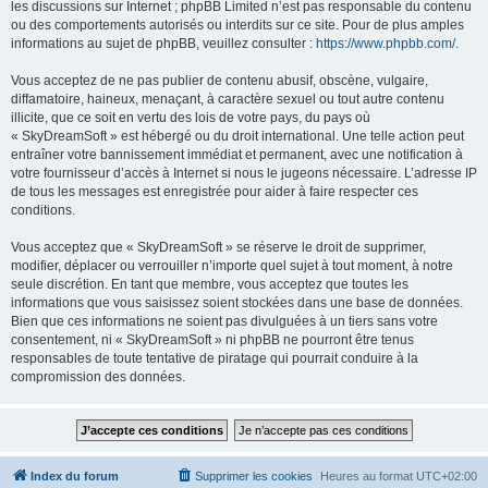
les discussions sur Internet ; phpBB Limited n’est pas responsable du contenu
ou des comportements autorisés ou interdits sur ce site. Pour de plus amples
informations au sujet de phpBB, veuillez consulter :
https://www.phpbb.com/
.
Vous acceptez de ne pas publier de contenu abusif, obscène, vulgaire,
diffamatoire, haineux, menaçant, à caractère sexuel ou tout autre contenu
illicite, que ce soit en vertu des lois de votre pays, du pays où
« SkyDreamSoft » est hébergé ou du droit international. Une telle action peut
entraîner votre bannissement immédiat et permanent, avec une notification à
votre fournisseur d’accès à Internet si nous le jugeons nécessaire. L’adresse IP
de tous les messages est enregistrée pour aider à faire respecter ces
conditions.
Vous acceptez que « SkyDreamSoft » se réserve le droit de supprimer,
modifier, déplacer ou verrouiller n’importe quel sujet à tout moment, à notre
seule discrétion. En tant que membre, vous acceptez que toutes les
informations que vous saisissez soient stockées dans une base de données.
Bien que ces informations ne soient pas divulguées à un tiers sans votre
consentement, ni « SkyDreamSoft » ni phpBB ne pourront être tenus
responsables de toute tentative de piratage qui pourrait conduire à la
compromission des données.
Index du forum
Supprimer les cookies
Heures au format
UTC+02:00