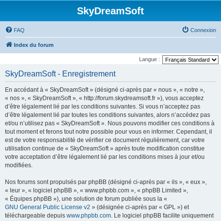
SkyDreamSoft
FAQ
Connexion
Index du forum
Langue :
SkyDreamSoft - Enregistrement
En accédant à « SkyDreamSoft » (désigné ci-après par « nous », « notre »,
« nos », « SkyDreamSoft », « http://forum.skydreamsoft.fr »), vous acceptez
d’être légalement lié par les conditions suivantes. Si vous n’acceptez pas
d’être légalement lié par toutes les conditions suivantes, alors n’accédez pas
et/ou n’utilisez pas « SkyDreamSoft ». Nous pouvons modifier ces conditions à
tout moment et ferons tout notre possible pour vous en informer. Cependant, il
est de votre responsabilité de vérifier ce document régulièrement, car votre
utilisation continue de « SkyDreamSoft » après toute modification constitue
votre acceptation d’être légalement lié par les conditions mises à jour et/ou
modifiées.
Nos forums sont propulsés par phpBB (désigné ci-après par « ils », « eux »,
« leur », « logiciel phpBB », « www.phpbb.com », « phpBB Limited »,
« Équipes phpBB »), une solution de forum publiée sous la «
GNU General Public License v2
» (désignée ci-après par « GPL ») et
téléchargeable depuis
www.phpbb.com
. Le logiciel phpBB facilite uniquement