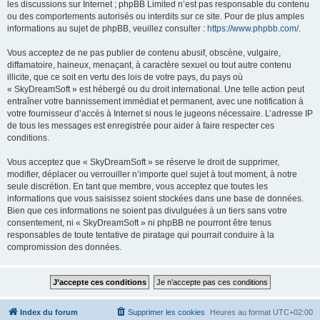
les discussions sur Internet ; phpBB Limited n’est pas responsable du contenu
ou des comportements autorisés ou interdits sur ce site. Pour de plus amples
informations au sujet de phpBB, veuillez consulter :
https://www.phpbb.com/
.
Vous acceptez de ne pas publier de contenu abusif, obscène, vulgaire,
diffamatoire, haineux, menaçant, à caractère sexuel ou tout autre contenu
illicite, que ce soit en vertu des lois de votre pays, du pays où
« SkyDreamSoft » est hébergé ou du droit international. Une telle action peut
entraîner votre bannissement immédiat et permanent, avec une notification à
votre fournisseur d’accès à Internet si nous le jugeons nécessaire. L’adresse IP
de tous les messages est enregistrée pour aider à faire respecter ces
conditions.
Vous acceptez que « SkyDreamSoft » se réserve le droit de supprimer,
modifier, déplacer ou verrouiller n’importe quel sujet à tout moment, à notre
seule discrétion. En tant que membre, vous acceptez que toutes les
informations que vous saisissez soient stockées dans une base de données.
Bien que ces informations ne soient pas divulguées à un tiers sans votre
consentement, ni « SkyDreamSoft » ni phpBB ne pourront être tenus
responsables de toute tentative de piratage qui pourrait conduire à la
compromission des données.
Index du forum
Supprimer les cookies
Heures au format
UTC+02:00