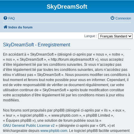
SkyDreamSoft
FAQ
Connexion
Index du forum
Langue :
SkyDreamSoft - Enregistrement
En accédant à « SkyDreamSoft » (désigné ci-après par « nous », « notre »,
« nos », « SkyDreamSoft », « http://forum.skydreamsoft.fr »), vous acceptez
d’être légalement lié par les conditions suivantes. Si vous n’acceptez pas
d’être légalement lié par toutes les conditions suivantes, alors n’accédez pas
et/ou n’utilisez pas « SkyDreamSoft ». Nous pouvons modifier ces conditions à
tout moment et ferons tout notre possible pour vous en informer. Cependant, il
est de votre responsabilité de vérifier ce document régulièrement, car votre
utilisation continue de « SkyDreamSoft » après toute modification constitue
votre acceptation d’être légalement lié par les conditions mises à jour et/ou
modifiées.
Nos forums sont propulsés par phpBB (désigné ci-après par « ils », « eux »,
« leur », « logiciel phpBB », « www.phpbb.com », « phpBB Limited »,
« Équipes phpBB »), une solution de forum publiée sous la «
GNU General Public License v2
» (désignée ci-après par « GPL ») et
téléchargeable depuis
www.phpbb.com
. Le logiciel phpBB facilite uniquement