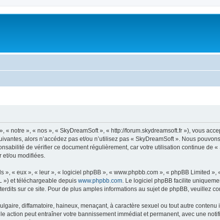
« notre », « nos », « SkyDreamSoft », « http://forum.skydreamsoft.fr »), vous accep
suivantes, alors n’accédez pas et/ou n’utilisez pas « SkyDreamSoft ». Nous pouvons 
onsabilité de vérifier ce document régulièrement, car votre utilisation continue de 
r et/ou modifiées.
s », « eux », « leur », « logiciel phpBB », « www.phpbb.com », « phpBB Limited »,
L ») et téléchargeable depuis
www.phpbb.com
. Le logiciel phpBB facilite uniqueme
dits sur ce site. Pour de plus amples informations au sujet de phpBB, veuillez co
gaire, diffamatoire, haineux, menaçant, à caractère sexuel ou tout autre contenu ill
le action peut entraîner votre bannissement immédiat et permanent, avec une notific