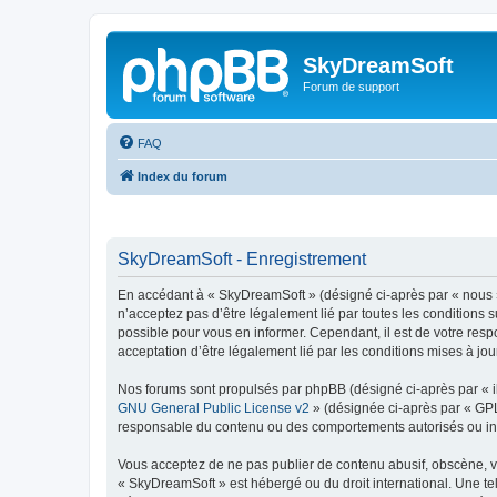
SkyDreamSoft
Forum de support
FAQ
Index du forum
SkyDreamSoft - Enregistrement
En accédant à « SkyDreamSoft » (désigné ci-après par « nous », 
n’acceptez pas d’être légalement lié par toutes les conditions 
possible pour vous en informer. Cependant, il est de votre resp
acceptation d’être légalement lié par les conditions mises à jou
Nos forums sont propulsés par phpBB (désigné ci-après par « il
GNU General Public License v2
» (désignée ci-après par « GP
responsable du contenu ou des comportements autorisés ou inter
Vous acceptez de ne pas publier de contenu abusif, obscène, vul
« SkyDreamSoft » est hébergé ou du droit international. Une tel