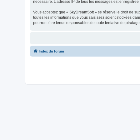
nécessaire. L’adresse IP de tous les messages est enregistrée p
Vous acceptez que « SkyDreamSoft » se réserve le droit de supp
toutes les informations que vous saisissez soient stockées da
pourront être tenus responsables de toute tentative de piratag
Index du forum