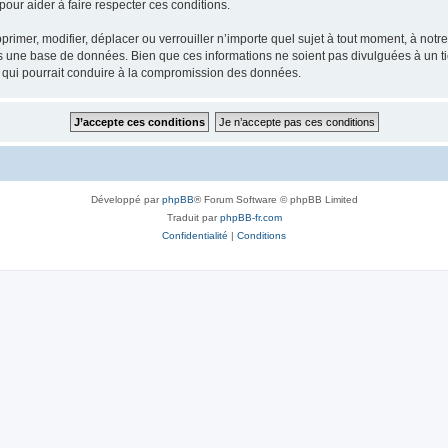
our aider à faire respecter ces conditions.
rimer, modifier, déplacer ou verrouiller n’importe quel sujet à tout moment, à not
ns une base de données. Bien que ces informations ne soient pas divulguées à un 
e qui pourrait conduire à la compromission des données.
Développé par
phpBB
® Forum Software © phpBB Limited
Traduit par
phpBB-fr.com
Confidentialité
|
Conditions