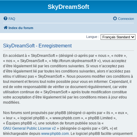
SkyDreamSoft
FAQ
Connexion
Index du forum
Langue :
SkyDreamSoft - Enregistrement
En accédant à « SkyDreamSoft » (désigné ci-après par « nous », « notre »,
« nos », « SkyDreamSoft », « http://forum.skydreamsoft.fr »), vous acceptez
d’être légalement lié par les conditions suivantes. Si vous n’acceptez pas
d’être légalement lié par toutes les conditions suivantes, alors n’accédez pas
et/ou n’utilisez pas « SkyDreamSoft ». Nous pouvons modifier ces conditions à
tout moment et ferons tout notre possible pour vous en informer. Cependant, il
est de votre responsabilité de vérifier ce document régulièrement, car votre
utilisation continue de « SkyDreamSoft » après toute modification constitue
votre acceptation d’être légalement lié par les conditions mises à jour et/ou
modifiées.
Nos forums sont propulsés par phpBB (désigné ci-après par « ils », « eux »,
« leur », « logiciel phpBB », « www.phpbb.com », « phpBB Limited »,
« Équipes phpBB »), une solution de forum publiée sous la «
GNU General Public License v2
» (désignée ci-après par « GPL ») et
téléchargeable depuis
www.phpbb.com
. Le logiciel phpBB facilite uniquement