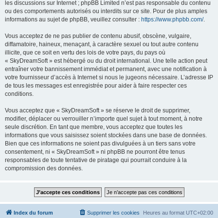
les discussions sur Internet ; phpBB Limited n’est pas responsable du contenu
ou des comportements autorisés ou interdits sur ce site. Pour de plus amples
informations au sujet de phpBB, veuillez consulter :
https://www.phpbb.com/
.
Vous acceptez de ne pas publier de contenu abusif, obscène, vulgaire,
diffamatoire, haineux, menaçant, à caractère sexuel ou tout autre contenu
illicite, que ce soit en vertu des lois de votre pays, du pays où
« SkyDreamSoft » est hébergé ou du droit international. Une telle action peut
entraîner votre bannissement immédiat et permanent, avec une notification à
votre fournisseur d’accès à Internet si nous le jugeons nécessaire. L’adresse IP
de tous les messages est enregistrée pour aider à faire respecter ces
conditions.
Vous acceptez que « SkyDreamSoft » se réserve le droit de supprimer,
modifier, déplacer ou verrouiller n’importe quel sujet à tout moment, à notre
seule discrétion. En tant que membre, vous acceptez que toutes les
informations que vous saisissez soient stockées dans une base de données.
Bien que ces informations ne soient pas divulguées à un tiers sans votre
consentement, ni « SkyDreamSoft » ni phpBB ne pourront être tenus
responsables de toute tentative de piratage qui pourrait conduire à la
compromission des données.
Index du forum
Supprimer les cookies
Heures au format
UTC+02:00