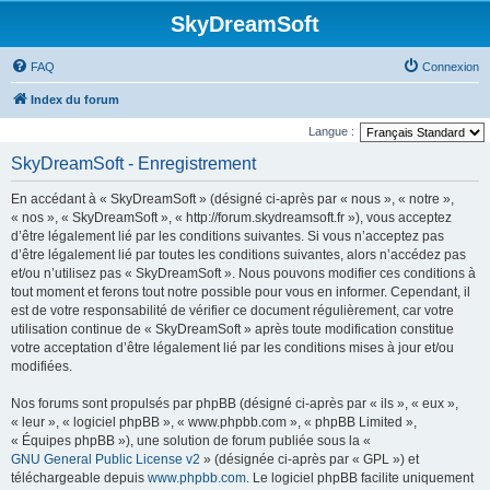
SkyDreamSoft
FAQ
Connexion
Index du forum
Langue :
SkyDreamSoft - Enregistrement
En accédant à « SkyDreamSoft » (désigné ci-après par « nous », « notre »,
« nos », « SkyDreamSoft », « http://forum.skydreamsoft.fr »), vous acceptez
d’être légalement lié par les conditions suivantes. Si vous n’acceptez pas
d’être légalement lié par toutes les conditions suivantes, alors n’accédez pas
et/ou n’utilisez pas « SkyDreamSoft ». Nous pouvons modifier ces conditions à
tout moment et ferons tout notre possible pour vous en informer. Cependant, il
est de votre responsabilité de vérifier ce document régulièrement, car votre
utilisation continue de « SkyDreamSoft » après toute modification constitue
votre acceptation d’être légalement lié par les conditions mises à jour et/ou
modifiées.
Nos forums sont propulsés par phpBB (désigné ci-après par « ils », « eux »,
« leur », « logiciel phpBB », « www.phpbb.com », « phpBB Limited »,
« Équipes phpBB »), une solution de forum publiée sous la «
GNU General Public License v2
» (désignée ci-après par « GPL ») et
téléchargeable depuis
www.phpbb.com
. Le logiciel phpBB facilite uniquement