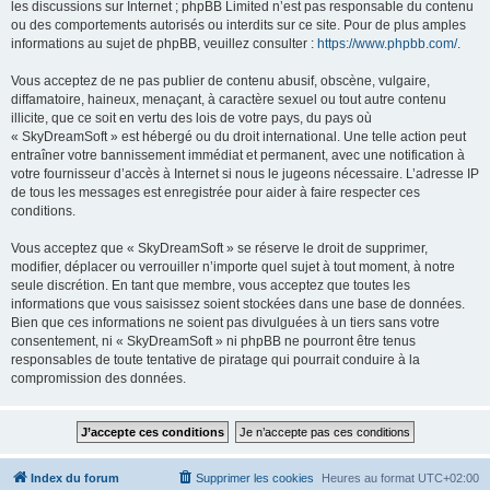
les discussions sur Internet ; phpBB Limited n’est pas responsable du contenu
ou des comportements autorisés ou interdits sur ce site. Pour de plus amples
informations au sujet de phpBB, veuillez consulter :
https://www.phpbb.com/
.
Vous acceptez de ne pas publier de contenu abusif, obscène, vulgaire,
diffamatoire, haineux, menaçant, à caractère sexuel ou tout autre contenu
illicite, que ce soit en vertu des lois de votre pays, du pays où
« SkyDreamSoft » est hébergé ou du droit international. Une telle action peut
entraîner votre bannissement immédiat et permanent, avec une notification à
votre fournisseur d’accès à Internet si nous le jugeons nécessaire. L’adresse IP
de tous les messages est enregistrée pour aider à faire respecter ces
conditions.
Vous acceptez que « SkyDreamSoft » se réserve le droit de supprimer,
modifier, déplacer ou verrouiller n’importe quel sujet à tout moment, à notre
seule discrétion. En tant que membre, vous acceptez que toutes les
informations que vous saisissez soient stockées dans une base de données.
Bien que ces informations ne soient pas divulguées à un tiers sans votre
consentement, ni « SkyDreamSoft » ni phpBB ne pourront être tenus
responsables de toute tentative de piratage qui pourrait conduire à la
compromission des données.
Index du forum
Supprimer les cookies
Heures au format
UTC+02:00