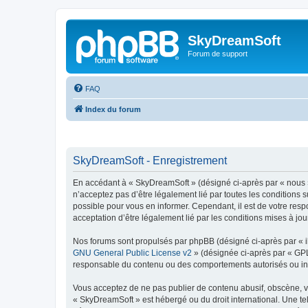
SkyDreamSoft
Forum de support
FAQ
Index du forum
SkyDreamSoft - Enregistrement
En accédant à « SkyDreamSoft » (désigné ci-après par « nous », 
n’acceptez pas d’être légalement lié par toutes les conditions 
possible pour vous en informer. Cependant, il est de votre resp
acceptation d’être légalement lié par les conditions mises à jou
Nos forums sont propulsés par phpBB (désigné ci-après par « il
GNU General Public License v2
» (désignée ci-après par « GP
responsable du contenu ou des comportements autorisés ou inter
Vous acceptez de ne pas publier de contenu abusif, obscène, vul
« SkyDreamSoft » est hébergé ou du droit international. Une tel