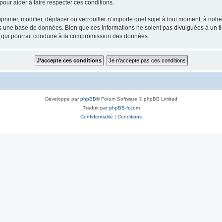
our aider à faire respecter ces conditions.
rimer, modifier, déplacer ou verrouiller n’importe quel sujet à tout moment, à not
ns une base de données. Bien que ces informations ne soient pas divulguées à un 
e qui pourrait conduire à la compromission des données.
Développé par
phpBB
® Forum Software © phpBB Limited
Traduit par
phpBB-fr.com
Confidentialité
|
Conditions