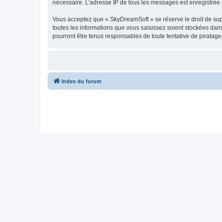
nécessaire. L’adresse IP de tous les messages est enregistrée p
Vous acceptez que « SkyDreamSoft » se réserve le droit de supp
toutes les informations que vous saisissez soient stockées da
pourront être tenus responsables de toute tentative de piratag
Index du forum