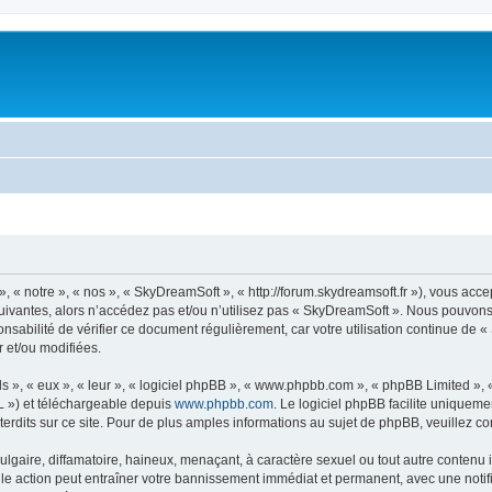
« notre », « nos », « SkyDreamSoft », « http://forum.skydreamsoft.fr »), vous accep
suivantes, alors n’accédez pas et/ou n’utilisez pas « SkyDreamSoft ». Nous pouvons 
onsabilité de vérifier ce document régulièrement, car votre utilisation continue de 
r et/ou modifiées.
s », « eux », « leur », « logiciel phpBB », « www.phpbb.com », « phpBB Limited »,
L ») et téléchargeable depuis
www.phpbb.com
. Le logiciel phpBB facilite uniqueme
dits sur ce site. Pour de plus amples informations au sujet de phpBB, veuillez co
gaire, diffamatoire, haineux, menaçant, à caractère sexuel ou tout autre contenu ill
le action peut entraîner votre bannissement immédiat et permanent, avec une notific