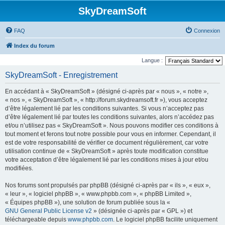
SkyDreamSoft
FAQ
Connexion
Index du forum
Langue :
SkyDreamSoft - Enregistrement
En accédant à « SkyDreamSoft » (désigné ci-après par « nous », « notre »,
« nos », « SkyDreamSoft », « http://forum.skydreamsoft.fr »), vous acceptez
d’être légalement lié par les conditions suivantes. Si vous n’acceptez pas
d’être légalement lié par toutes les conditions suivantes, alors n’accédez pas
et/ou n’utilisez pas « SkyDreamSoft ». Nous pouvons modifier ces conditions à
tout moment et ferons tout notre possible pour vous en informer. Cependant, il
est de votre responsabilité de vérifier ce document régulièrement, car votre
utilisation continue de « SkyDreamSoft » après toute modification constitue
votre acceptation d’être légalement lié par les conditions mises à jour et/ou
modifiées.
Nos forums sont propulsés par phpBB (désigné ci-après par « ils », « eux »,
« leur », « logiciel phpBB », « www.phpbb.com », « phpBB Limited »,
« Équipes phpBB »), une solution de forum publiée sous la «
GNU General Public License v2
» (désignée ci-après par « GPL ») et
téléchargeable depuis
www.phpbb.com
. Le logiciel phpBB facilite uniquement