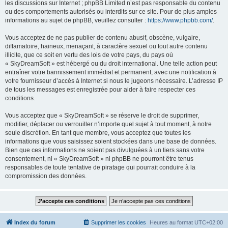
les discussions sur Internet ; phpBB Limited n’est pas responsable du contenu
ou des comportements autorisés ou interdits sur ce site. Pour de plus amples
informations au sujet de phpBB, veuillez consulter :
https://www.phpbb.com/
.
Vous acceptez de ne pas publier de contenu abusif, obscène, vulgaire,
diffamatoire, haineux, menaçant, à caractère sexuel ou tout autre contenu
illicite, que ce soit en vertu des lois de votre pays, du pays où
« SkyDreamSoft » est hébergé ou du droit international. Une telle action peut
entraîner votre bannissement immédiat et permanent, avec une notification à
votre fournisseur d’accès à Internet si nous le jugeons nécessaire. L’adresse IP
de tous les messages est enregistrée pour aider à faire respecter ces
conditions.
Vous acceptez que « SkyDreamSoft » se réserve le droit de supprimer,
modifier, déplacer ou verrouiller n’importe quel sujet à tout moment, à notre
seule discrétion. En tant que membre, vous acceptez que toutes les
informations que vous saisissez soient stockées dans une base de données.
Bien que ces informations ne soient pas divulguées à un tiers sans votre
consentement, ni « SkyDreamSoft » ni phpBB ne pourront être tenus
responsables de toute tentative de piratage qui pourrait conduire à la
compromission des données.
Index du forum
Supprimer les cookies
Heures au format
UTC+02:00