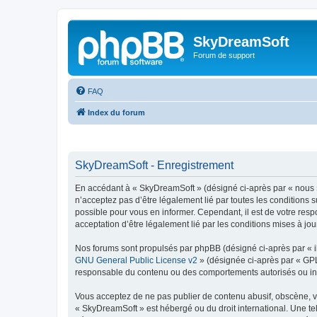
SkyDreamSoft
Forum de support
FAQ
Index du forum
SkyDreamSoft - Enregistrement
En accédant à « SkyDreamSoft » (désigné ci-après par « nous », 
n’acceptez pas d’être légalement lié par toutes les conditions 
possible pour vous en informer. Cependant, il est de votre resp
acceptation d’être légalement lié par les conditions mises à jou
Nos forums sont propulsés par phpBB (désigné ci-après par « il
GNU General Public License v2
» (désignée ci-après par « GP
responsable du contenu ou des comportements autorisés ou inter
Vous acceptez de ne pas publier de contenu abusif, obscène, vul
« SkyDreamSoft » est hébergé ou du droit international. Une tel