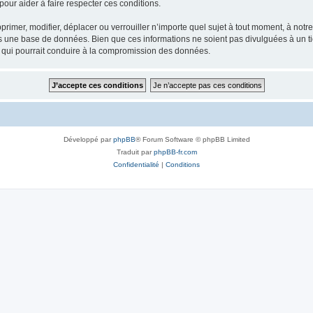
our aider à faire respecter ces conditions.
rimer, modifier, déplacer ou verrouiller n’importe quel sujet à tout moment, à not
ns une base de données. Bien que ces informations ne soient pas divulguées à un 
e qui pourrait conduire à la compromission des données.
Développé par
phpBB
® Forum Software © phpBB Limited
Traduit par
phpBB-fr.com
Confidentialité
|
Conditions