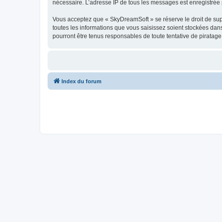
nécessaire. L’adresse IP de tous les messages est enregistrée p
Vous acceptez que « SkyDreamSoft » se réserve le droit de supp
toutes les informations que vous saisissez soient stockées da
pourront être tenus responsables de toute tentative de piratag
Index du forum