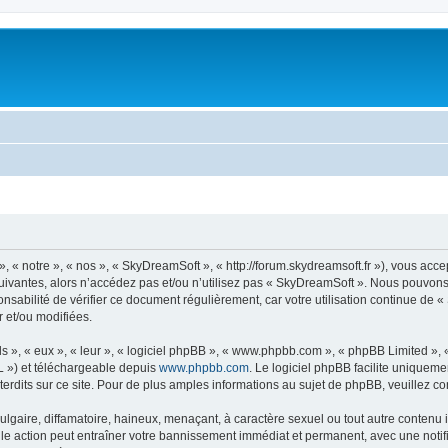
« notre », « nos », « SkyDreamSoft », « http://forum.skydreamsoft.fr »), vous accep
suivantes, alors n’accédez pas et/ou n’utilisez pas « SkyDreamSoft ». Nous pouvons 
onsabilité de vérifier ce document régulièrement, car votre utilisation continue de 
r et/ou modifiées.
s », « eux », « leur », « logiciel phpBB », « www.phpbb.com », « phpBB Limited »,
L ») et téléchargeable depuis
www.phpbb.com
. Le logiciel phpBB facilite uniqueme
dits sur ce site. Pour de plus amples informations au sujet de phpBB, veuillez co
gaire, diffamatoire, haineux, menaçant, à caractère sexuel ou tout autre contenu ill
le action peut entraîner votre bannissement immédiat et permanent, avec une notific