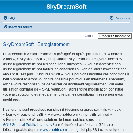
SkyDreamSoft
FAQ
Connexion
Index du forum
Langue :
SkyDreamSoft - Enregistrement
En accédant à « SkyDreamSoft » (désigné ci-après par « nous », « notre »,
« nos », « SkyDreamSoft », « http://forum.skydreamsoft.fr »), vous acceptez
d’être légalement lié par les conditions suivantes. Si vous n’acceptez pas
d’être légalement lié par toutes les conditions suivantes, alors n’accédez pas
et/ou n’utilisez pas « SkyDreamSoft ». Nous pouvons modifier ces conditions à
tout moment et ferons tout notre possible pour vous en informer. Cependant, il
est de votre responsabilité de vérifier ce document régulièrement, car votre
utilisation continue de « SkyDreamSoft » après toute modification constitue
votre acceptation d’être légalement lié par les conditions mises à jour et/ou
modifiées.
Nos forums sont propulsés par phpBB (désigné ci-après par « ils », « eux »,
« leur », « logiciel phpBB », « www.phpbb.com », « phpBB Limited »,
« Équipes phpBB »), une solution de forum publiée sous la «
GNU General Public License v2
» (désignée ci-après par « GPL ») et
téléchargeable depuis
www.phpbb.com
. Le logiciel phpBB facilite uniquement