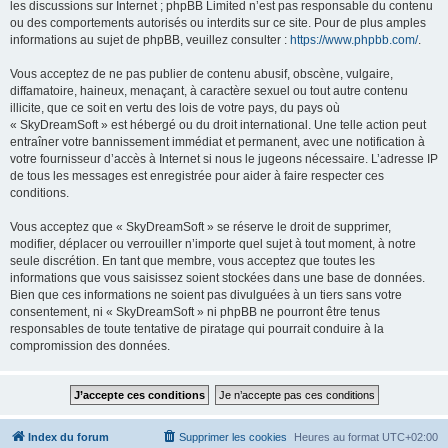
les discussions sur Internet ; phpBB Limited n’est pas responsable du contenu
ou des comportements autorisés ou interdits sur ce site. Pour de plus amples
informations au sujet de phpBB, veuillez consulter :
https://www.phpbb.com/
.
Vous acceptez de ne pas publier de contenu abusif, obscène, vulgaire,
diffamatoire, haineux, menaçant, à caractère sexuel ou tout autre contenu
illicite, que ce soit en vertu des lois de votre pays, du pays où
« SkyDreamSoft » est hébergé ou du droit international. Une telle action peut
entraîner votre bannissement immédiat et permanent, avec une notification à
votre fournisseur d’accès à Internet si nous le jugeons nécessaire. L’adresse IP
de tous les messages est enregistrée pour aider à faire respecter ces
conditions.
Vous acceptez que « SkyDreamSoft » se réserve le droit de supprimer,
modifier, déplacer ou verrouiller n’importe quel sujet à tout moment, à notre
seule discrétion. En tant que membre, vous acceptez que toutes les
informations que vous saisissez soient stockées dans une base de données.
Bien que ces informations ne soient pas divulguées à un tiers sans votre
consentement, ni « SkyDreamSoft » ni phpBB ne pourront être tenus
responsables de toute tentative de piratage qui pourrait conduire à la
compromission des données.
Index du forum
Supprimer les cookies
Heures au format
UTC+02:00