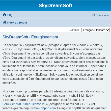
SkyDreamSoft
FAQ
Connexion
Index du forum
Langue :
SkyDreamSoft - Enregistrement
En accédant à « SkyDreamSoft » (désigné ci-après par « nous », « notre »,
« nos », « SkyDreamSoft », « http://forum.skydreamsoft.fr »), vous acceptez
d’être légalement lié par les conditions suivantes. Si vous n’acceptez pas
d’être légalement lié par toutes les conditions suivantes, alors n’accédez pas
et/ou n’utilisez pas « SkyDreamSoft ». Nous pouvons modifier ces conditions à
tout moment et ferons tout notre possible pour vous en informer. Cependant, il
est de votre responsabilité de vérifier ce document régulièrement, car votre
utilisation continue de « SkyDreamSoft » après toute modification constitue
votre acceptation d’être légalement lié par les conditions mises à jour et/ou
modifiées.
Nos forums sont propulsés par phpBB (désigné ci-après par « ils », « eux »,
« leur », « logiciel phpBB », « www.phpbb.com », « phpBB Limited »,
« Équipes phpBB »), une solution de forum publiée sous la «
GNU General Public License v2
» (désignée ci-après par « GPL ») et
téléchargeable depuis
www.phpbb.com
. Le logiciel phpBB facilite uniquement