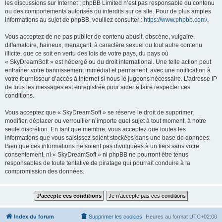
les discussions sur Internet ; phpBB Limited n’est pas responsable du contenu
ou des comportements autorisés ou interdits sur ce site. Pour de plus amples
informations au sujet de phpBB, veuillez consulter :
https://www.phpbb.com/
.
Vous acceptez de ne pas publier de contenu abusif, obscène, vulgaire,
diffamatoire, haineux, menaçant, à caractère sexuel ou tout autre contenu
illicite, que ce soit en vertu des lois de votre pays, du pays où
« SkyDreamSoft » est hébergé ou du droit international. Une telle action peut
entraîner votre bannissement immédiat et permanent, avec une notification à
votre fournisseur d’accès à Internet si nous le jugeons nécessaire. L’adresse IP
de tous les messages est enregistrée pour aider à faire respecter ces
conditions.
Vous acceptez que « SkyDreamSoft » se réserve le droit de supprimer,
modifier, déplacer ou verrouiller n’importe quel sujet à tout moment, à notre
seule discrétion. En tant que membre, vous acceptez que toutes les
informations que vous saisissez soient stockées dans une base de données.
Bien que ces informations ne soient pas divulguées à un tiers sans votre
consentement, ni « SkyDreamSoft » ni phpBB ne pourront être tenus
responsables de toute tentative de piratage qui pourrait conduire à la
compromission des données.
Index du forum
Supprimer les cookies
Heures au format
UTC+02:00