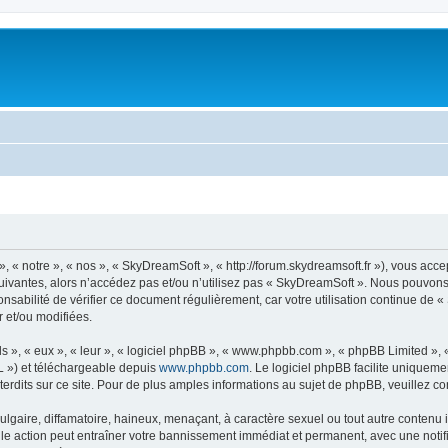
« notre », « nos », « SkyDreamSoft », « http://forum.skydreamsoft.fr »), vous accep
suivantes, alors n’accédez pas et/ou n’utilisez pas « SkyDreamSoft ». Nous pouvons 
onsabilité de vérifier ce document régulièrement, car votre utilisation continue de 
r et/ou modifiées.
s », « eux », « leur », « logiciel phpBB », « www.phpbb.com », « phpBB Limited »,
L ») et téléchargeable depuis
www.phpbb.com
. Le logiciel phpBB facilite uniqueme
dits sur ce site. Pour de plus amples informations au sujet de phpBB, veuillez co
gaire, diffamatoire, haineux, menaçant, à caractère sexuel ou tout autre contenu ill
le action peut entraîner votre bannissement immédiat et permanent, avec une notific