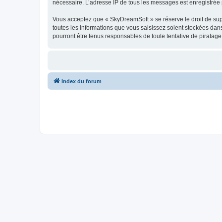
nécessaire. L’adresse IP de tous les messages est enregistrée p
Vous acceptez que « SkyDreamSoft » se réserve le droit de supp
toutes les informations que vous saisissez soient stockées da
pourront être tenus responsables de toute tentative de piratag
Index du forum