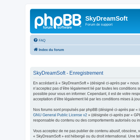
SkyDreamSoft
Forum de support
FAQ
Index du forum
SkyDreamSoft - Enregistrement
En accédant à « SkyDreamSoft » (désigné ci-après par « nous », 
n’acceptez pas d’être légalement lié par toutes les conditions 
possible pour vous en informer. Cependant, il est de votre resp
acceptation d’être légalement lié par les conditions mises à jou
Nos forums sont propulsés par phpBB (désigné ci-après par « il
GNU General Public License v2
» (désignée ci-après par « GP
responsable du contenu ou des comportements autorisés ou inter
Vous acceptez de ne pas publier de contenu abusif, obscène, vul
« SkyDreamSoft » est hébergé ou du droit international. Une tel