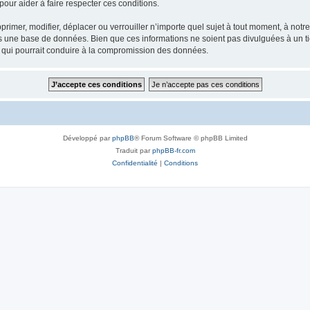
our aider à faire respecter ces conditions.
rimer, modifier, déplacer ou verrouiller n’importe quel sujet à tout moment, à not
ns une base de données. Bien que ces informations ne soient pas divulguées à un 
e qui pourrait conduire à la compromission des données.
Développé par
phpBB
® Forum Software © phpBB Limited
Traduit par
phpBB-fr.com
Confidentialité
|
Conditions