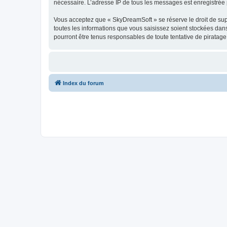
nécessaire. L’adresse IP de tous les messages est enregistrée p
Vous acceptez que « SkyDreamSoft » se réserve le droit de supp
toutes les informations que vous saisissez soient stockées da
pourront être tenus responsables de toute tentative de piratag
Index du forum