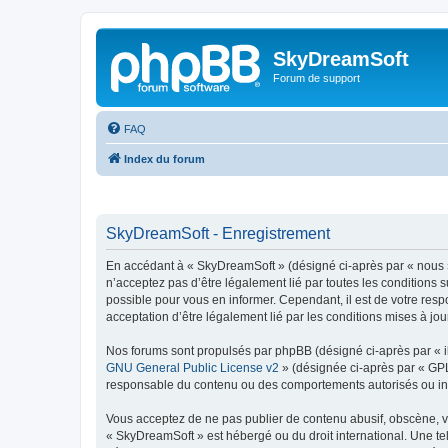
SkyDreamSoft
Forum de support
FAQ
Index du forum
SkyDreamSoft - Enregistrement
En accédant à « SkyDreamSoft » (désigné ci-après par « nous », 
n’acceptez pas d’être légalement lié par toutes les conditions 
possible pour vous en informer. Cependant, il est de votre resp
acceptation d’être légalement lié par les conditions mises à jou
Nos forums sont propulsés par phpBB (désigné ci-après par « il
GNU General Public License v2
» (désignée ci-après par « GP
responsable du contenu ou des comportements autorisés ou inter
Vous acceptez de ne pas publier de contenu abusif, obscène, vul
« SkyDreamSoft » est hébergé ou du droit international. Une tel