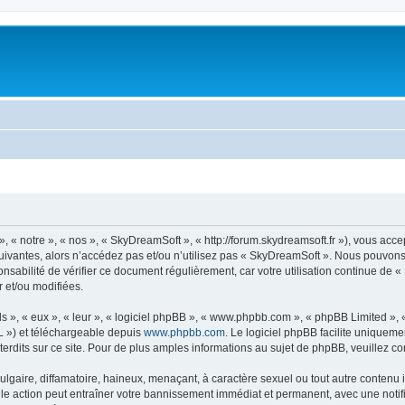
« notre », « nos », « SkyDreamSoft », « http://forum.skydreamsoft.fr »), vous accep
suivantes, alors n’accédez pas et/ou n’utilisez pas « SkyDreamSoft ». Nous pouvons 
onsabilité de vérifier ce document régulièrement, car votre utilisation continue de 
r et/ou modifiées.
s », « eux », « leur », « logiciel phpBB », « www.phpbb.com », « phpBB Limited »,
L ») et téléchargeable depuis
www.phpbb.com
. Le logiciel phpBB facilite uniqueme
dits sur ce site. Pour de plus amples informations au sujet de phpBB, veuillez co
gaire, diffamatoire, haineux, menaçant, à caractère sexuel ou tout autre contenu ill
le action peut entraîner votre bannissement immédiat et permanent, avec une notific