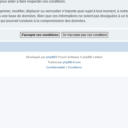
our aider à faire respecter ces conditions.
rimer, modifier, déplacer ou verrouiller n’importe quel sujet à tout moment, à not
ns une base de données. Bien que ces informations ne soient pas divulguées à un 
e qui pourrait conduire à la compromission des données.
Développé par
phpBB
® Forum Software © phpBB Limited
Traduit par
phpBB-fr.com
Confidentialité
|
Conditions