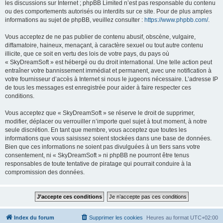
les discussions sur Internet ; phpBB Limited n’est pas responsable du contenu
ou des comportements autorisés ou interdits sur ce site. Pour de plus amples
informations au sujet de phpBB, veuillez consulter :
https://www.phpbb.com/
.
Vous acceptez de ne pas publier de contenu abusif, obscène, vulgaire,
diffamatoire, haineux, menaçant, à caractère sexuel ou tout autre contenu
illicite, que ce soit en vertu des lois de votre pays, du pays où
« SkyDreamSoft » est hébergé ou du droit international. Une telle action peut
entraîner votre bannissement immédiat et permanent, avec une notification à
votre fournisseur d’accès à Internet si nous le jugeons nécessaire. L’adresse IP
de tous les messages est enregistrée pour aider à faire respecter ces
conditions.
Vous acceptez que « SkyDreamSoft » se réserve le droit de supprimer,
modifier, déplacer ou verrouiller n’importe quel sujet à tout moment, à notre
seule discrétion. En tant que membre, vous acceptez que toutes les
informations que vous saisissez soient stockées dans une base de données.
Bien que ces informations ne soient pas divulguées à un tiers sans votre
consentement, ni « SkyDreamSoft » ni phpBB ne pourront être tenus
responsables de toute tentative de piratage qui pourrait conduire à la
compromission des données.
Index du forum
Supprimer les cookies
Heures au format
UTC+02:00