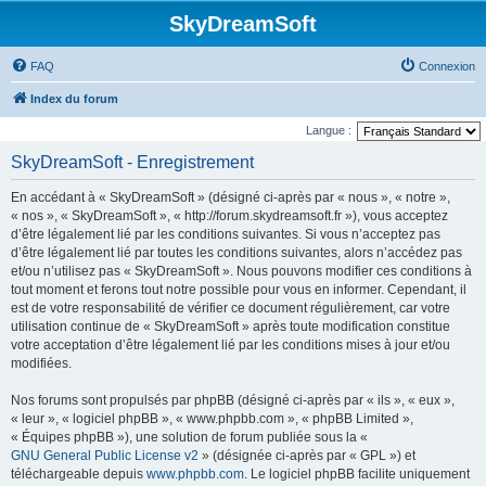
SkyDreamSoft
FAQ
Connexion
Index du forum
Langue :
SkyDreamSoft - Enregistrement
En accédant à « SkyDreamSoft » (désigné ci-après par « nous », « notre »,
« nos », « SkyDreamSoft », « http://forum.skydreamsoft.fr »), vous acceptez
d’être légalement lié par les conditions suivantes. Si vous n’acceptez pas
d’être légalement lié par toutes les conditions suivantes, alors n’accédez pas
et/ou n’utilisez pas « SkyDreamSoft ». Nous pouvons modifier ces conditions à
tout moment et ferons tout notre possible pour vous en informer. Cependant, il
est de votre responsabilité de vérifier ce document régulièrement, car votre
utilisation continue de « SkyDreamSoft » après toute modification constitue
votre acceptation d’être légalement lié par les conditions mises à jour et/ou
modifiées.
Nos forums sont propulsés par phpBB (désigné ci-après par « ils », « eux »,
« leur », « logiciel phpBB », « www.phpbb.com », « phpBB Limited »,
« Équipes phpBB »), une solution de forum publiée sous la «
GNU General Public License v2
» (désignée ci-après par « GPL ») et
téléchargeable depuis
www.phpbb.com
. Le logiciel phpBB facilite uniquement