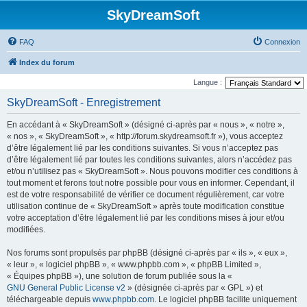
SkyDreamSoft
FAQ
Connexion
Index du forum
Langue :
SkyDreamSoft - Enregistrement
En accédant à « SkyDreamSoft » (désigné ci-après par « nous », « notre »,
« nos », « SkyDreamSoft », « http://forum.skydreamsoft.fr »), vous acceptez
d’être légalement lié par les conditions suivantes. Si vous n’acceptez pas
d’être légalement lié par toutes les conditions suivantes, alors n’accédez pas
et/ou n’utilisez pas « SkyDreamSoft ». Nous pouvons modifier ces conditions à
tout moment et ferons tout notre possible pour vous en informer. Cependant, il
est de votre responsabilité de vérifier ce document régulièrement, car votre
utilisation continue de « SkyDreamSoft » après toute modification constitue
votre acceptation d’être légalement lié par les conditions mises à jour et/ou
modifiées.
Nos forums sont propulsés par phpBB (désigné ci-après par « ils », « eux »,
« leur », « logiciel phpBB », « www.phpbb.com », « phpBB Limited »,
« Équipes phpBB »), une solution de forum publiée sous la «
GNU General Public License v2
» (désignée ci-après par « GPL ») et
téléchargeable depuis
www.phpbb.com
. Le logiciel phpBB facilite uniquement