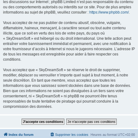
les discussions sur Internet ; phpBB Limited n’est pas responsable du contenu
ou des comportements autorisés ou interdits sur ce site. Pour de plus amples
informations au sujet de phpBB, veuillez consulter :
https://www.phpbb.com/
.
Vous acceptez de ne pas publier de contenu abusif, obscène, vulgaire,
diffamatoire, haineux, menaçant, à caractère sexuel ou tout autre contenu
illicite, que ce soit en vertu des lois de votre pays, du pays où
« SkyDreamSoft » est hébergé ou du droit international. Une telle action peut
entraîner votre bannissement immédiat et permanent, avec une notification à
votre fournisseur d’accès à Internet si nous le jugeons nécessaire. L’adresse IP
de tous les messages est enregistrée pour aider à faire respecter ces
conditions.
Vous acceptez que « SkyDreamSoft » se réserve le droit de supprimer,
modifier, déplacer ou verrouiller n’importe quel sujet à tout moment, à notre
seule discrétion. En tant que membre, vous acceptez que toutes les
informations que vous saisissez soient stockées dans une base de données.
Bien que ces informations ne soient pas divulguées à un tiers sans votre
consentement, ni « SkyDreamSoft » ni phpBB ne pourront être tenus
responsables de toute tentative de piratage qui pourrait conduire à la
compromission des données.
Index du forum
Supprimer les cookies
Heures au format
UTC+02:00