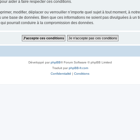
our aider à faire respecter ces conditions.
rimer, modifier, déplacer ou verrouiller n’importe quel sujet à tout moment, à not
ns une base de données. Bien que ces informations ne soient pas divulguées à un 
e qui pourrait conduire à la compromission des données.
Développé par
phpBB
® Forum Software © phpBB Limited
Traduit par
phpBB-fr.com
Confidentialité
|
Conditions