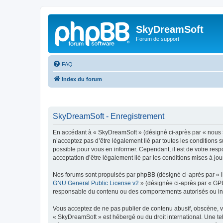
SkyDreamSoft
Forum de support
FAQ
Index du forum
SkyDreamSoft - Enregistrement
En accédant à « SkyDreamSoft » (désigné ci-après par « nous », 
n’acceptez pas d’être légalement lié par toutes les conditions 
possible pour vous en informer. Cependant, il est de votre resp
acceptation d’être légalement lié par les conditions mises à jou
Nos forums sont propulsés par phpBB (désigné ci-après par « il
GNU General Public License v2
» (désignée ci-après par « GP
responsable du contenu ou des comportements autorisés ou inter
Vous acceptez de ne pas publier de contenu abusif, obscène, vul
« SkyDreamSoft » est hébergé ou du droit international. Une tel