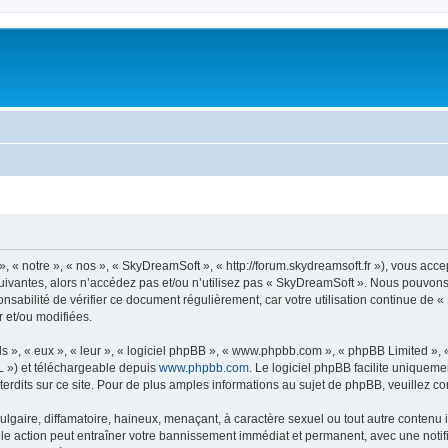
« notre », « nos », « SkyDreamSoft », « http://forum.skydreamsoft.fr »), vous accep
suivantes, alors n’accédez pas et/ou n’utilisez pas « SkyDreamSoft ». Nous pouvons 
onsabilité de vérifier ce document régulièrement, car votre utilisation continue de 
r et/ou modifiées.
s », « eux », « leur », « logiciel phpBB », « www.phpbb.com », « phpBB Limited »,
L ») et téléchargeable depuis
www.phpbb.com
. Le logiciel phpBB facilite uniqueme
dits sur ce site. Pour de plus amples informations au sujet de phpBB, veuillez co
gaire, diffamatoire, haineux, menaçant, à caractère sexuel ou tout autre contenu ill
le action peut entraîner votre bannissement immédiat et permanent, avec une notific