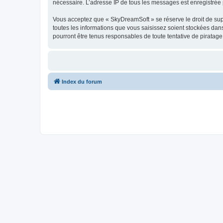
nécessaire. L’adresse IP de tous les messages est enregistrée p
Vous acceptez que « SkyDreamSoft » se réserve le droit de supp
toutes les informations que vous saisissez soient stockées da
pourront être tenus responsables de toute tentative de piratag
Index du forum