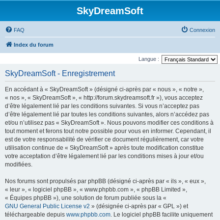
SkyDreamSoft
FAQ
Connexion
Index du forum
Langue :
SkyDreamSoft - Enregistrement
En accédant à « SkyDreamSoft » (désigné ci-après par « nous », « notre »,
« nos », « SkyDreamSoft », « http://forum.skydreamsoft.fr »), vous acceptez
d’être légalement lié par les conditions suivantes. Si vous n’acceptez pas
d’être légalement lié par toutes les conditions suivantes, alors n’accédez pas
et/ou n’utilisez pas « SkyDreamSoft ». Nous pouvons modifier ces conditions à
tout moment et ferons tout notre possible pour vous en informer. Cependant, il
est de votre responsabilité de vérifier ce document régulièrement, car votre
utilisation continue de « SkyDreamSoft » après toute modification constitue
votre acceptation d’être légalement lié par les conditions mises à jour et/ou
modifiées.
Nos forums sont propulsés par phpBB (désigné ci-après par « ils », « eux »,
« leur », « logiciel phpBB », « www.phpbb.com », « phpBB Limited »,
« Équipes phpBB »), une solution de forum publiée sous la «
GNU General Public License v2
» (désignée ci-après par « GPL ») et
téléchargeable depuis
www.phpbb.com
. Le logiciel phpBB facilite uniquement