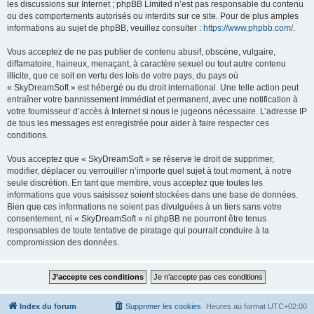
les discussions sur Internet ; phpBB Limited n’est pas responsable du contenu
ou des comportements autorisés ou interdits sur ce site. Pour de plus amples
informations au sujet de phpBB, veuillez consulter :
https://www.phpbb.com/
.
Vous acceptez de ne pas publier de contenu abusif, obscène, vulgaire,
diffamatoire, haineux, menaçant, à caractère sexuel ou tout autre contenu
illicite, que ce soit en vertu des lois de votre pays, du pays où
« SkyDreamSoft » est hébergé ou du droit international. Une telle action peut
entraîner votre bannissement immédiat et permanent, avec une notification à
votre fournisseur d’accès à Internet si nous le jugeons nécessaire. L’adresse IP
de tous les messages est enregistrée pour aider à faire respecter ces
conditions.
Vous acceptez que « SkyDreamSoft » se réserve le droit de supprimer,
modifier, déplacer ou verrouiller n’importe quel sujet à tout moment, à notre
seule discrétion. En tant que membre, vous acceptez que toutes les
informations que vous saisissez soient stockées dans une base de données.
Bien que ces informations ne soient pas divulguées à un tiers sans votre
consentement, ni « SkyDreamSoft » ni phpBB ne pourront être tenus
responsables de toute tentative de piratage qui pourrait conduire à la
compromission des données.
Index du forum
Supprimer les cookies
Heures au format
UTC+02:00