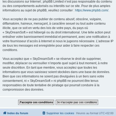
les discussions sur Internet ; phpBB Limited n’est pas responsable du contenu
ou des comportements autorisés ou interdits sur ce site. Pour de plus amples
informations au sujet de phpBB, veuillez consulter :
https://www.phpbb.com/
.
Vous acceptez de ne pas publier de contenu abusif, obscène, vulgaire,
diffamatoire, haineux, menaçant, à caractère sexuel ou tout autre contenu
illicite, que ce soit en vertu des lois de votre pays, du pays où
« SkyDreamSoft » est hébergé ou du droit international. Une telle action peut
entraîner votre bannissement immédiat et permanent, avec une notification à
votre fournisseur d’accès à Internet si nous le jugeons nécessaire. L’adresse IP
de tous les messages est enregistrée pour aider à faire respecter ces
conditions.
Vous acceptez que « SkyDreamSoft » se réserve le droit de supprimer,
modifier, déplacer ou verrouiller n’importe quel sujet à tout moment, à notre
seule discrétion. En tant que membre, vous acceptez que toutes les
informations que vous saisissez soient stockées dans une base de données.
Bien que ces informations ne soient pas divulguées à un tiers sans votre
consentement, ni « SkyDreamSoft » ni phpBB ne pourront être tenus
responsables de toute tentative de piratage qui pourrait conduire à la
compromission des données.
Index du forum
Supprimer les cookies
Heures au format
UTC+02:00