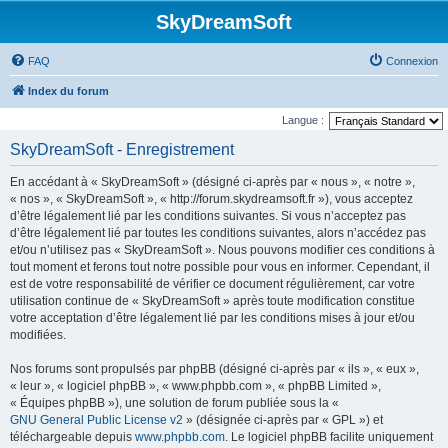
SkyDreamSoft
FAQ
Connexion
Index du forum
Langue :
SkyDreamSoft - Enregistrement
En accédant à « SkyDreamSoft » (désigné ci-après par « nous », « notre »,
« nos », « SkyDreamSoft », « http://forum.skydreamsoft.fr »), vous acceptez
d’être légalement lié par les conditions suivantes. Si vous n’acceptez pas
d’être légalement lié par toutes les conditions suivantes, alors n’accédez pas
et/ou n’utilisez pas « SkyDreamSoft ». Nous pouvons modifier ces conditions à
tout moment et ferons tout notre possible pour vous en informer. Cependant, il
est de votre responsabilité de vérifier ce document régulièrement, car votre
utilisation continue de « SkyDreamSoft » après toute modification constitue
votre acceptation d’être légalement lié par les conditions mises à jour et/ou
modifiées.
Nos forums sont propulsés par phpBB (désigné ci-après par « ils », « eux »,
« leur », « logiciel phpBB », « www.phpbb.com », « phpBB Limited »,
« Équipes phpBB »), une solution de forum publiée sous la «
GNU General Public License v2
» (désignée ci-après par « GPL ») et
téléchargeable depuis
www.phpbb.com
. Le logiciel phpBB facilite uniquement