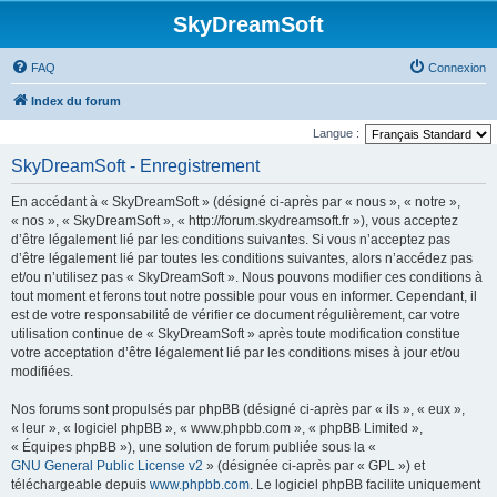
SkyDreamSoft
FAQ
Connexion
Index du forum
Langue :
SkyDreamSoft - Enregistrement
En accédant à « SkyDreamSoft » (désigné ci-après par « nous », « notre »,
« nos », « SkyDreamSoft », « http://forum.skydreamsoft.fr »), vous acceptez
d’être légalement lié par les conditions suivantes. Si vous n’acceptez pas
d’être légalement lié par toutes les conditions suivantes, alors n’accédez pas
et/ou n’utilisez pas « SkyDreamSoft ». Nous pouvons modifier ces conditions à
tout moment et ferons tout notre possible pour vous en informer. Cependant, il
est de votre responsabilité de vérifier ce document régulièrement, car votre
utilisation continue de « SkyDreamSoft » après toute modification constitue
votre acceptation d’être légalement lié par les conditions mises à jour et/ou
modifiées.
Nos forums sont propulsés par phpBB (désigné ci-après par « ils », « eux »,
« leur », « logiciel phpBB », « www.phpbb.com », « phpBB Limited »,
« Équipes phpBB »), une solution de forum publiée sous la «
GNU General Public License v2
» (désignée ci-après par « GPL ») et
téléchargeable depuis
www.phpbb.com
. Le logiciel phpBB facilite uniquement