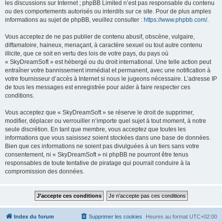
les discussions sur Internet ; phpBB Limited n’est pas responsable du contenu
ou des comportements autorisés ou interdits sur ce site. Pour de plus amples
informations au sujet de phpBB, veuillez consulter :
https://www.phpbb.com/
.
Vous acceptez de ne pas publier de contenu abusif, obscène, vulgaire,
diffamatoire, haineux, menaçant, à caractère sexuel ou tout autre contenu
illicite, que ce soit en vertu des lois de votre pays, du pays où
« SkyDreamSoft » est hébergé ou du droit international. Une telle action peut
entraîner votre bannissement immédiat et permanent, avec une notification à
votre fournisseur d’accès à Internet si nous le jugeons nécessaire. L’adresse IP
de tous les messages est enregistrée pour aider à faire respecter ces
conditions.
Vous acceptez que « SkyDreamSoft » se réserve le droit de supprimer,
modifier, déplacer ou verrouiller n’importe quel sujet à tout moment, à notre
seule discrétion. En tant que membre, vous acceptez que toutes les
informations que vous saisissez soient stockées dans une base de données.
Bien que ces informations ne soient pas divulguées à un tiers sans votre
consentement, ni « SkyDreamSoft » ni phpBB ne pourront être tenus
responsables de toute tentative de piratage qui pourrait conduire à la
compromission des données.
Index du forum
Supprimer les cookies
Heures au format
UTC+02:00