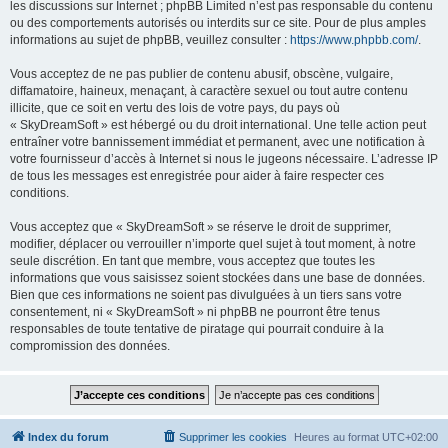
les discussions sur Internet ; phpBB Limited n’est pas responsable du contenu
ou des comportements autorisés ou interdits sur ce site. Pour de plus amples
informations au sujet de phpBB, veuillez consulter :
https://www.phpbb.com/
.
Vous acceptez de ne pas publier de contenu abusif, obscène, vulgaire,
diffamatoire, haineux, menaçant, à caractère sexuel ou tout autre contenu
illicite, que ce soit en vertu des lois de votre pays, du pays où
« SkyDreamSoft » est hébergé ou du droit international. Une telle action peut
entraîner votre bannissement immédiat et permanent, avec une notification à
votre fournisseur d’accès à Internet si nous le jugeons nécessaire. L’adresse IP
de tous les messages est enregistrée pour aider à faire respecter ces
conditions.
Vous acceptez que « SkyDreamSoft » se réserve le droit de supprimer,
modifier, déplacer ou verrouiller n’importe quel sujet à tout moment, à notre
seule discrétion. En tant que membre, vous acceptez que toutes les
informations que vous saisissez soient stockées dans une base de données.
Bien que ces informations ne soient pas divulguées à un tiers sans votre
consentement, ni « SkyDreamSoft » ni phpBB ne pourront être tenus
responsables de toute tentative de piratage qui pourrait conduire à la
compromission des données.
Index du forum
Supprimer les cookies
Heures au format
UTC+02:00