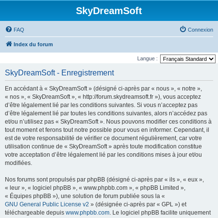
SkyDreamSoft
FAQ
Connexion
Index du forum
Langue :
SkyDreamSoft - Enregistrement
En accédant à « SkyDreamSoft » (désigné ci-après par « nous », « notre »,
« nos », « SkyDreamSoft », « http://forum.skydreamsoft.fr »), vous acceptez
d’être légalement lié par les conditions suivantes. Si vous n’acceptez pas
d’être légalement lié par toutes les conditions suivantes, alors n’accédez pas
et/ou n’utilisez pas « SkyDreamSoft ». Nous pouvons modifier ces conditions à
tout moment et ferons tout notre possible pour vous en informer. Cependant, il
est de votre responsabilité de vérifier ce document régulièrement, car votre
utilisation continue de « SkyDreamSoft » après toute modification constitue
votre acceptation d’être légalement lié par les conditions mises à jour et/ou
modifiées.
Nos forums sont propulsés par phpBB (désigné ci-après par « ils », « eux »,
« leur », « logiciel phpBB », « www.phpbb.com », « phpBB Limited »,
« Équipes phpBB »), une solution de forum publiée sous la «
GNU General Public License v2
» (désignée ci-après par « GPL ») et
téléchargeable depuis
www.phpbb.com
. Le logiciel phpBB facilite uniquement