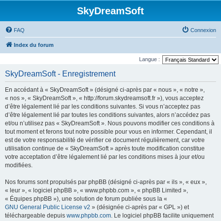
SkyDreamSoft
FAQ
Connexion
Index du forum
Langue :
SkyDreamSoft - Enregistrement
En accédant à « SkyDreamSoft » (désigné ci-après par « nous », « notre »,
« nos », « SkyDreamSoft », « http://forum.skydreamsoft.fr »), vous acceptez
d’être légalement lié par les conditions suivantes. Si vous n’acceptez pas
d’être légalement lié par toutes les conditions suivantes, alors n’accédez pas
et/ou n’utilisez pas « SkyDreamSoft ». Nous pouvons modifier ces conditions à
tout moment et ferons tout notre possible pour vous en informer. Cependant, il
est de votre responsabilité de vérifier ce document régulièrement, car votre
utilisation continue de « SkyDreamSoft » après toute modification constitue
votre acceptation d’être légalement lié par les conditions mises à jour et/ou
modifiées.
Nos forums sont propulsés par phpBB (désigné ci-après par « ils », « eux »,
« leur », « logiciel phpBB », « www.phpbb.com », « phpBB Limited »,
« Équipes phpBB »), une solution de forum publiée sous la «
GNU General Public License v2
» (désignée ci-après par « GPL ») et
téléchargeable depuis
www.phpbb.com
. Le logiciel phpBB facilite uniquement