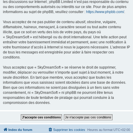
les discussions sur Internet ; phpBB Limited n’est pas responsable du contenu
ou des comportements autorisés ou interdits sur ce site. Pour de plus amples
informations au sujet de phpBB, veuillez consulter :
https://www.phpbb.com/
.
Vous acceptez de ne pas publier de contenu abusif, obscène, vulgaire,
diffamatoire, haineux, menaçant, à caractère sexuel ou tout autre contenu
illicite, que ce soit en vertu des lois de votre pays, du pays où
« SkyDreamSoft » est hébergé ou du droit international. Une telle action peut
entraîner votre bannissement immédiat et permanent, avec une notification à
votre fournisseur d’accès à Internet si nous le jugeons nécessaire. L’adresse IP
de tous les messages est enregistrée pour aider à faire respecter ces
conditions.
Vous acceptez que « SkyDreamSoft » se réserve le droit de supprimer,
modifier, déplacer ou verrouiller n’importe quel sujet à tout moment, à notre
seule discrétion. En tant que membre, vous acceptez que toutes les
informations que vous saisissez soient stockées dans une base de données.
Bien que ces informations ne soient pas divulguées à un tiers sans votre
consentement, ni « SkyDreamSoft » ni phpBB ne pourront être tenus
responsables de toute tentative de piratage qui pourrait conduire à la
compromission des données.
Index du forum
Supprimer les cookies
Heures au format
UTC+02:00